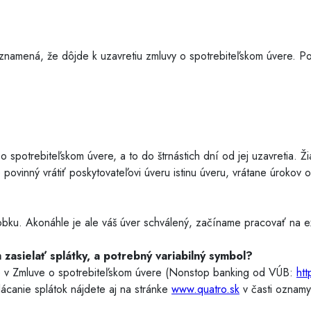
znamená, že dôjde k uzavretiu zmluvy o spotrebiteľskom úvere. Po
o spotrebiteľskom úvere, a to do štrnástich dní od jej uzavretia. 
ovinný vrátiť poskytovateľovi úveru istinu úveru, vrátane úrokov o
bku. Akonáhle je ale váš úver schválený, začíname pracovať na ex
zasielať splátky, a potrebný variabilný symbol?
ete v Zmluve o spotrebiteľskom úvere (Nonstop banking od VÚB:
htt
ácanie splátok nájdete aj na stránke
www.quatro.sk
v časti oznam