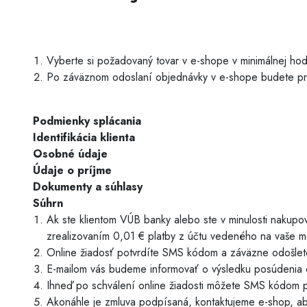
Armatúry a spojovací materiál
Vyberte si požadovaný tovar v e-shope v minimálnej ho
Záložné zdroje
Po záväznom odoslaní objednávky v e-shope budete p
Podmienky splácania
Identifikácia klienta
Osobné údaje
Údaje o príjme
Dokumenty a súhlasy
Súhrn
Ak ste klientom VÚB banky alebo ste v minulosti nakupov
zrealizovaním 0,01 € platby z účtu vedeného na vaše me
Online žiadosť potvrdíte SMS kódom a záväzne odošlet
E-mailom vás budeme informovať o výsledku posúdenia o
Ihneď po schválení online žiadosti môžete SMS kódom p
Akonáhle je zmluva podpísaná, kontaktujeme e-shop, ab