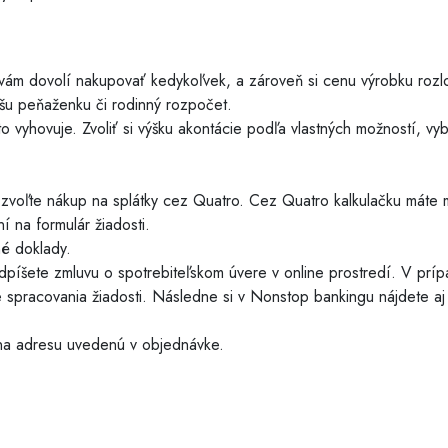
vám dovolí nakupovať kedykoľvek, a zároveň si cenu výrobku rozlo
u peňaženku či rodinný rozpočet.
 vyhovuje. Zvoliť si výšku akontácie podľa vlastných možností, vyb
zvoľte nákup na splátky cez Quatro. Cez Quatro kalkulačku máte mo
 na formulár žiadosti.
né doklady.
odpíšete zmluvu o spotrebiteľskom úvere v online prostredí. V p
 spracovania žiadosti. Následne si v Nonstop bankingu nájdete a
na adresu uvedenú v objednávke.