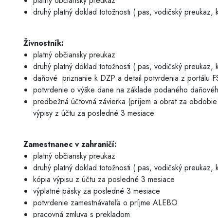
platný občiansky preukaz
druhý platný doklad totožnosti ( pas, vodičský preukaz, k
Živnostník:
platný občiansky preukaz
druhý platný doklad totožnosti ( pas, vodičský preukaz, k
daňové priznanie k DZP a detail potvrdenia z portálu
potvrdenie o výške dane na základe podaného daňového
predbežná účtovná závierka (príjem a obrat za obdobi
výpisy z účtu za posledné 3 mesiace
Zamestnanec v zahraničí:
platný občiansky preukaz
druhý platný doklad totožnosti ( pas, vodičský preukaz, k
kópia výpisu z účtu za posledné 3 mesiace
výplatné pásky za posledné 3 mesiace
potvrdenie zamestnávateľa o príjme ALEBO
pracovná zmluva s prekladom