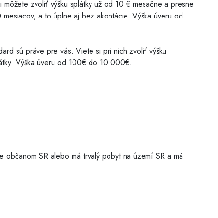
si môžete zvoliť výšku splátky už od 10 € mesačne a presne
mesiacov, a to úplne aj bez akontácie. Výška úveru od
ard sú práve pre vás. Viete si pri nich zvoliť výšku
plátky. Výška úveru od 100€ do 10 000€.
, je občanom SR alebo má trvalý pobyt na území SR a má