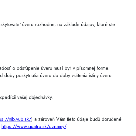
skytovateľ úveru rozhodne, na základe údajov, ktoré ste
Žiadosť o odstúpenie úveru musí byť v písomnej forme.
d doby poskytnutia úveru do doby vrátenia istiny úveru.
pedícii vašej objednávky.
ps://nib.vub.sk/
) a zároveň Vám tieto údaje budú doručené
y
https://www.quatro.sk/oznamy/
.