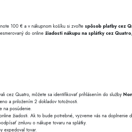
Chladiace plášte
dnote 100 € a v nákupnom košíku si zvoľte
spôsob platby cez Q
resmerovaný do online
žiadosti nákupu na splátky cez Quatro
ali cez Quatro, môžete sa identifikovať prihlásením do služby
Non
no a priložením 2 dokladov totožnosti.
e na posúdenie.
nline žiadosti. Ak to bude potrebné, vyzveme vás na doplnenie ď
odpísať zmluvu o nákupe tovaru na splátky.
y expedoval tovar.