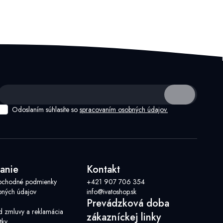
Odoslaním súhlasíte so
spracovaním osobných údajov.
anie
Kontakt
bchodné podmienky
+421 907 706 354
ných údajov
info@ivatoshop.sk
Prevádzková doba
d zmluvy a reklamácia
zákazníckej linky
tky