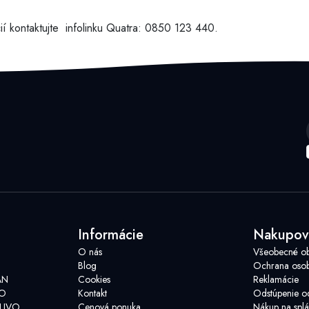
ií kontaktujte infolinku Quatra: 0850 123 440.
Informácie
Nakupov
O nás
Všeobecné o
Blog
Ochrana osob
AN
Cookies
Reklamácie
VO
Kontakt
Odstúpenie o
LIVO
Cenová ponuka
Nákup na splá