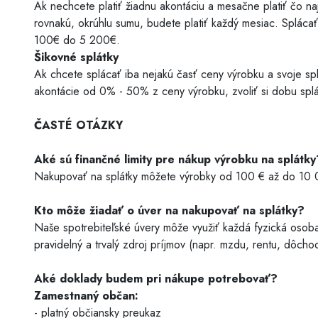
Ak nechcete platiť žiadnu akontáciu a mesačne platiť čo n
rovnakú, okrúhlu sumu, budete platiť každý mesiac. Splác
100€ do 5 200€.
Šikovné splátky
Ak chcete splácať iba nejakú časť ceny výrobku a svoje splát
akontácie od 0% - 50% z ceny výrobku, zvoliť si dobu spl
ČASTÉ OTÁZKY
Aké sú finančné limity pre nákup výrobku na splátky
Nakupovať na splátky môžete výrobky od 100 € až do 10 
Kto môže žiadať o úver na nakupovať na splátky?
Naše spotrebiteľské úvery môže využiť každá fyzická osob
pravidelný a trvalý zdroj príjmov (napr. mzdu, rentu, dôcho
Aké doklady budem pri nákupe potrebovať?
Zamestnaný občan:
- platný občiansky preukaz