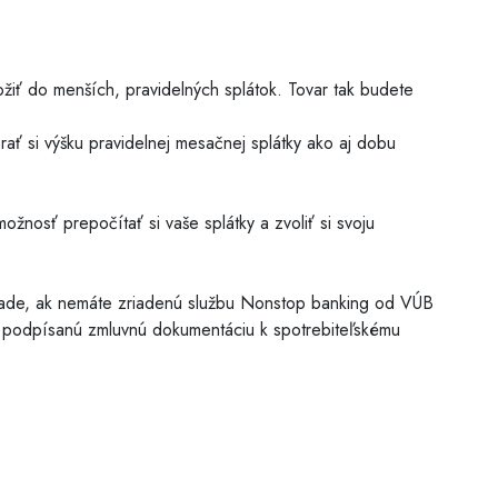
žiť do menších, pravidelných splátok. Tovar tak budete
rať si výšku pravidelnej mesačnej splátky ako aj dobu
žnosť prepočítať si vaše splátky a zvoliť si svoju
rípade, ak nemáte zriadenú službu Nonstop banking od VÚB
j podpísanú zmluvnú dokumentáciu k spotrebiteľskému