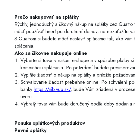
Prečo nakupovať na splátky
Rýchly, jednoduchý a šikovný nákup na splátky cez Quatro 
môcť používať hneď po doručení domov, no nezaťažíte vaš
S Quatrom si budete môcť nastaviť splácanie tak, ako vám to
splácania.
Ako sa šikovne nakupuje online
Vyberte si tovar v našom e-shope a v spôsobe platby si 
kombináciu splácania. Po potvrdení budete presmerovaní
Vyplňte žiadosť o nákup na splátky a priložte požadova
Schvaľovanie žiadosti prebehne online. Po schválení p
banky
https://nib.vub.sk/
, bude Vám zriadená v procese
úveru.
Vybratý tovar vám bude doručený podľa doby dodania 
Ponuka splátkových produktov
Pevné splátky