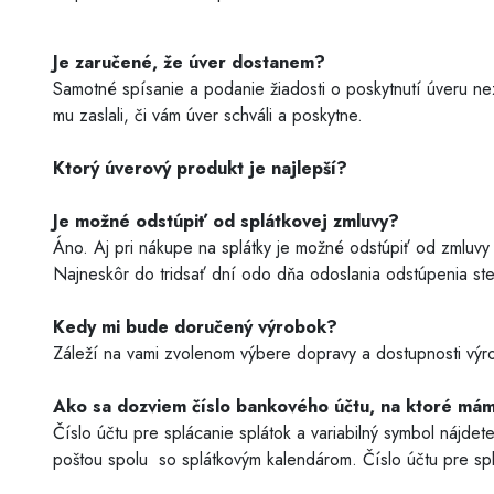
Je zaručené, že úver dostanem?
Samotné spísanie a podanie žiadosti o poskytnutí úveru ne
mu zaslali, či vám úver schváli a poskytne.
Ktorý úverový produkt je najlepší?
Je možné odstúpiť od splátkovej zmluvy?
Áno. Aj pri nákupe na splátky je možné odstúpiť od zmluvy 
Najneskôr do tridsať dní odo dňa odoslania odstúpenia ste p
Kedy mi bude doručený výrobok?
Záleží na vami zvolenom výbere dopravy a dostupnosti výro
Ako sa dozviem číslo bankového účtu, na ktoré mám 
Číslo účtu pre splácanie splátok a variabilný symbol nájd
poštou spolu so splátkovým kalendárom. Číslo účtu pre spl