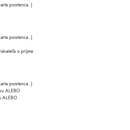
arta poistenca..)
arta poistenca..)
ávateľa o príjme
arta poistenca..)
odku ALEBO
dku ALEBO