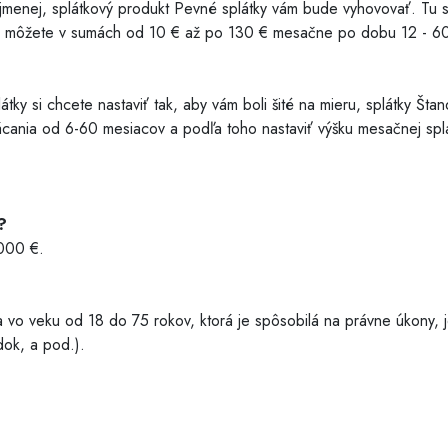
ajmenej, splátkový produkt Pevné splátky vám bude vyhovovať. Tu 
ať môžete v sumách od 10 € až po 130 € mesačne po dobu 12 - 60 
ky si chcete nastaviť tak, aby vám boli šité na mieru, splátky Štand
ácania od 6-60 mesiacov a podľa toho nastaviť výšku mesačnej s
?
000 €.
a vo veku od 18 do 75 rokov, ktorá je spôsobilá na právne úkony
dok, a pod.).