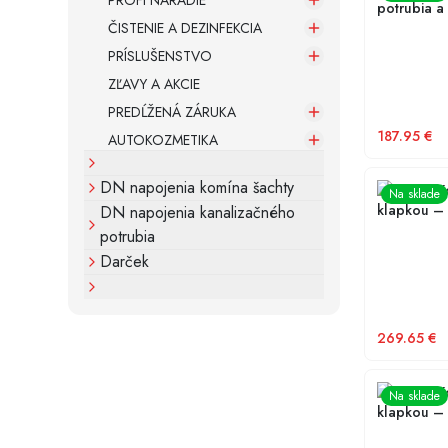
PROFI NÁRADIE
potrubia a
ČISTENIE A DEZINFEKCIA
PRÍSLUŠENSTVO
ZĽAVY A AKCIE
PREDĹŽENÁ ZÁRUKA
187.95
€
AUTOKOZMETIKA
DN napojenia komína šachty
KARMAT Ko
Na sklade
klapkou – 
DN napojenia kanalizačného
potrubia
Darček
269.65
€
KARMAT Ko
Na sklade
klapkou – 