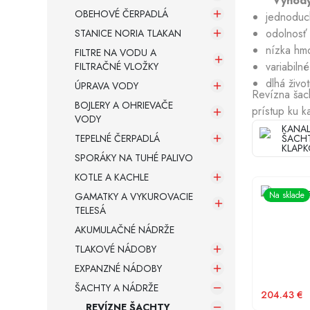
Výhody
OBEHOVÉ ČERPADLÁ
jednoduch
odolnosť
STANICE NORIA TLAKAN
Armatúry a spojovací materiál
nízka hmo
FILTRE NA VODU A
variabiln
FILTRAČNÉ VLOŽKY
Záložné zdroje
dlhá živo
ÚPRAVA VODY
Revízna šac
BOJLERY A OHRIEVAČE
prístup ku k
VODY
KANAL
TEPELNÉ ČERPADLÁ
ŠACH
KLAP
SPORÁKY NA TUHÉ PALIVO
KOTLE A KACHLE
KARMAT ša
Na sklade
GAMATKY A VYKUROVACIE
TELESÁ
AKUMULAČNÉ NÁDRŽE
TLAKOVÉ NÁDOBY
EXPANZNÉ NÁDOBY
ŠACHTY A NÁDRŽE
204.43
€
REVÍZNE ŠACHTY