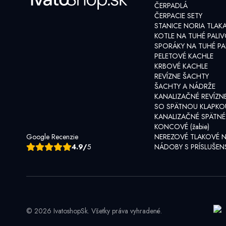
ČERPADLÁ
ČERPACIE SETY
STANICE NORIA TLAK
KOTLE NA TUHÉ PALI
SPORÁKY NA TUHÉ PA
PELETOVÉ KACHLE
KRBOVÉ KACHLE
REVÍZNE ŠACHTY
ŠACHTY A NÁDRŽE
KANALIZAČNÉ REVÍZN
SO SPÄTNOU KLAPKO
KANALIZAČNÉ SPÄTNÉ
KONCOVÉ (žabie)
Google Recenzie
NEREZOVÉ TLAKOVÉ 
4.9/
5
NÁDOBY S PRÍSLUŠE
© 2026 IvatoshopSk. Všetky práva vyhradené.