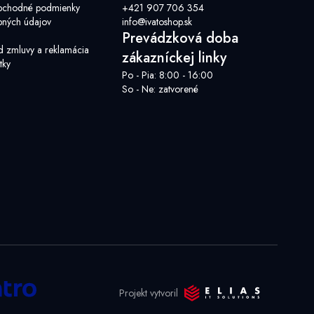
bchodné podmienky
+421 907 706 354
ných údajov
info@ivatoshop.sk
Prevádzková doba
d zmluvy a reklamácia
zákazníckej linky
tky
Po - Pia: 8:00 - 16:00
So - Ne: zatvorené
Projekt vytvoril