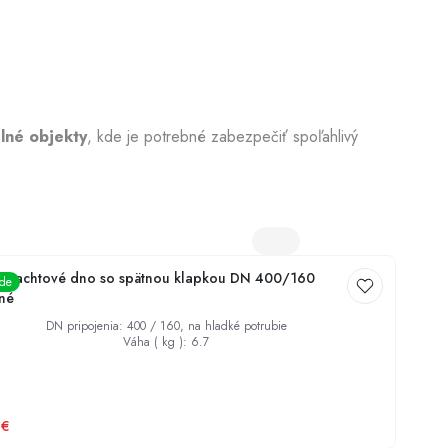
Dezinfekcia studní
lné objekty
, kde je potrebné zabezpečiť spoľahlivý
 šachtové dno so spätnou klapkou DN 400/160
ade
né
DN pripojenia
:
400 / 160, na hladké potrubie
Váha ( kg )
:
6.7
€