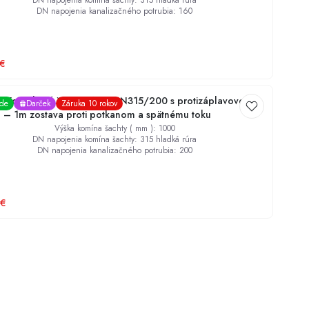
DN napojenia komína šachty
:
315 hladká rúra
DN napojenia kanalizačného potrubia
:
160
€
Kompletný šachtový set DN315/200 s protizáplavovou
ade
Darček
Záruka 10 rokov
 – 1m zostava proti potkanom a spätnému toku
Výška komína šachty ( mm )
:
1000
DN napojenia komína šachty
:
315 hladká rúra
DN napojenia kanalizačného potrubia
:
200
€