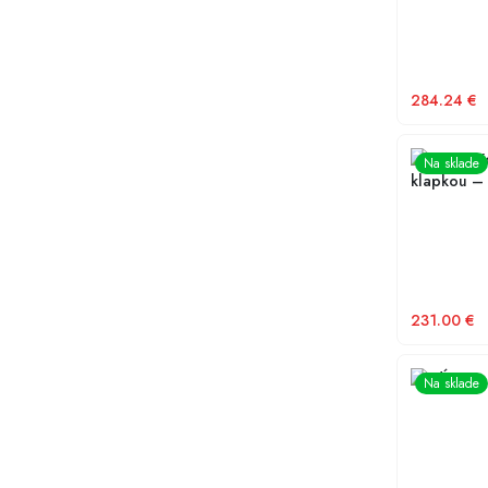
284.24
€
KARMAT Ko
Na sklade
klapkou – 
231.00
€
Predĺženie
Na sklade