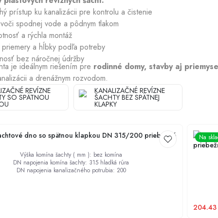
 plastových revíznych šácht:
ý prístup ku kanalizácii pre kontrolu a čistenie
 voči spodnej vode a pôdnym tlakom
Chladiace plášte
tnosť a rýchla montáž
é priemery a hĺbky podľa potreby
tnosť bez náročnej údržby
hta je ideálnym riešením pre
rodinné domy, stavby aj priemyse
analizácii a drenážnym rozvodom.
IZAČNÉ REVÍZNE
KANALIZAČNÉ REVÍZNE
TY SO SPÄTNOU
ŠACHTY BEZ SPÄTNEJ
KOU
KLAPKY
chtové dno so spätnou klapkou DN 315/200 priebežné
KARMAT
Na skl
priebež
Výška komína šachty ( mm )
:
bez komína
DN napojenia komína šachty
:
315 hladká rúra
DN napojenia kanalizačného potrubia
:
200
204.43