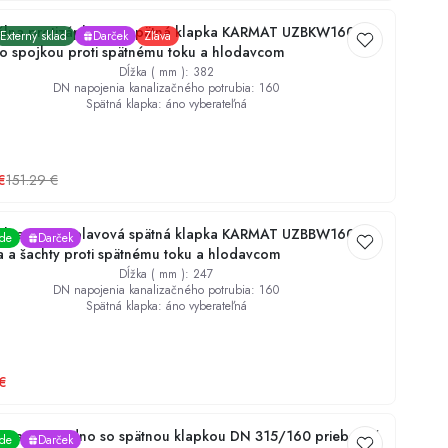
álna protizáplavová spätná klapka KARMAT UZBKW160 do
Externý sklad
Darček
Zľava
so spojkou proti spätnému toku a hlodavcom
Dĺžka ( mm )
:
382
DN napojenia kanalizačného potrubia
:
160
Spätná klapka
:
áno vyberateľná
€
151.29
€
álna protizáplavová spätná klapka KARMAT UZBBW160 do
ade
Darček
a a šachty proti spätnému toku a hlodavcom
Dĺžka ( mm )
:
247
DN napojenia kanalizačného potrubia
:
160
Spätná klapka
:
áno vyberateľná
€
 šachtové dno so spätnou klapkou DN 315/160 priebežné
ade
Darček