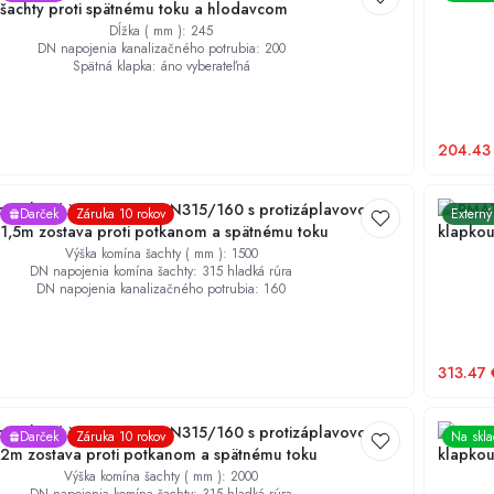
 šachty proti spätnému toku a hlodavcom
Dĺžka ( mm )
:
245
DN napojenia kanalizačného potrubia
:
200
Spätná klapka
:
áno vyberateľná
204.43
mpletný šachtový set DN315/160 s protizáplavovou
KARMAT 
Darček
Záruka 10 rokov
Externý
1,5m zostava proti potkanom a spätnému toku
klapkou
Výška komína šachty ( mm )
:
1500
DN napojenia komína šachty
:
315 hladká rúra
DN napojenia kanalizačného potrubia
:
160
313.47
mpletný šachtový set DN315/160 s protizáplavovou
KARMAT 
Darček
Záruka 10 rokov
Na skl
2m zostava proti potkanom a spätnému toku
klapkou
Výška komína šachty ( mm )
:
2000