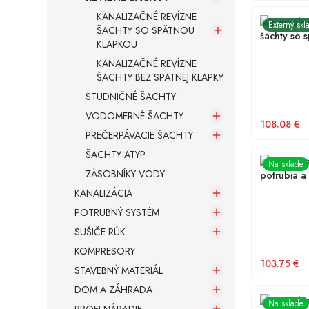
KANALIZAČNÉ REVÍZNE
Univerzál
Externý skl
ŠACHTY SO SPÄTNOU
šachty so 
KLAPKOU
KANALIZAČNÉ REVÍZNE
ŠACHTY BEZ SPÄTNEJ KLAPKY
STUDNIČNÉ ŠACHTY
VODOMERNÉ ŠACHTY
108.08
€
PREČERPÁVACIE ŠACHTY
ŠACHTY ATYP
Univerzál
Na sklade
ZÁSOBNÍKY VODY
potrubia a
KANALIZÁCIA
POTRUBNÝ SYSTÉM
SUŠIČE RÚK
KOMPRESORY
103.75
€
STAVEBNÝ MATERIÁL
DOM A ZÁHRADA
Univerzál
Na sklade