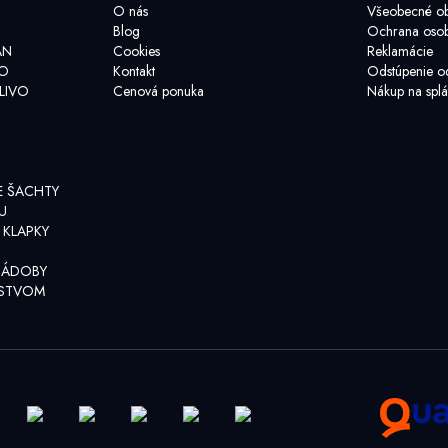
O nás
Všeobecné o
Blog
Ochrana osob
AN
Cookies
Reklamácie
VO
Kontakt
Odstúpenie o
LIVO
Cenová ponuka
Nákup na splá
E ŠACHTY
U
 KLAPKY
NÁDOBY
NSTVOM