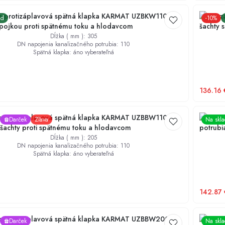
na protizáplavová spätná klapka KARMAT UZBKW110 do
Univerz
ad
-
10
%
spojkou proti spätnému toku a hlodavcom
šachty 
Dĺžka ( mm )
:
305
DN napojenia kanalizačného potrubia
:
110
Spätná klapka
:
áno vyberateľná
136.16
na protizáplavová spätná klapka KARMAT UZBBW110 do
Univerz
Darček
Zľava
Na skl
 šachty proti spätnému toku a hlodavcom
potrubi
Dĺžka ( mm )
:
205
DN napojenia kanalizačného potrubia
:
110
Spätná klapka
:
áno vyberateľná
142.87
na protizáplavová spätná klapka KARMAT UZBBW200 do
KARMAT
Darček
Na skl