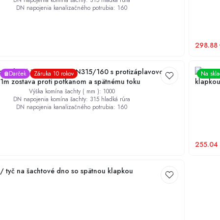
DN napojenia komína šachty
:
315 hladká rúra
DN napojenia kanalizačného potrubia
:
160
298.88
mpletný šachtový set DN315/160 s protizáplavovou
KARMAT 
Darček
Záruka 10 rokov
Na skl
1m zostava proti potkanom a spätnému toku
klapkou
Výška komína šachty ( mm )
:
1000
DN napojenia komína šachty
:
315 hladká rúra
DN napojenia kanalizačného potrubia
:
160
255.04
 / tyč na šachtové dno so spätnou klapkou