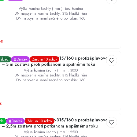
Výška komína šachty ( mm )
:
bez komína
DN napojenia komína šachty
:
315 hladká rúra
DN napojenia kanalizačného potrubia
:
160
€
Kompletný šachtový set DN315/160 s protizáplavovou
 sklad
Darček
Záruka 10 rokov
 – 3 m zostava proti potkanom a spätnému toku
Výška komína šachty ( mm )
:
3000
DN napojenia komína šachty
:
315 hladká rúra
DN napojenia kanalizačného potrubia
:
160
€
Kompletný šachtový set DN315/160 s protizáplavovou
ade
Darček
Záruka 10 rokov
 – 2,5m zostava proti potkanom a spätnému toku
Výška komína šachty ( mm )
:
2500