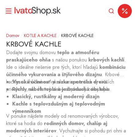
Domov
/
KOTLE A KACHLE
/
KRBOVÉ KACHLE
KRBOVÉ KACHLE
Dodajte svojmu domovu
teplo a atmosféru
praskajúceho ohňa
s našou ponukou
krbových kachlí
.
Ide o ideálne riešenie pre tých, ktorí hľadajú
kombináciu
účinného vykurovania a štýlového dizajnu
. Krbové
kachle sú vhodné na vykurovanie menších aj väčších
Vysoká účinnosť a nízka spotreba dreva
priestorov, ako hlavný alebo doplnkový zdroj tepla.
Rýchly nábeh tepla a jednoduchá obsluha
Klasický, rustikálny aj moderný dizajn
Kachle s teplovzdušným aj teplovodným
výmenníkom
V ponuke nájdete modely od renomovaných výrobcov,
ktoré sa hodia do
rodinných domov, chalúp aj
moderných interiérov
. Vychutnajte si pohodu pri ohni a