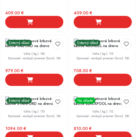
409.00
€
409.00
€
Interiérové liatinové krbové
Interiérové liatinové krbové
Externý sklad
Externý sklad
kachle SALFORD na drevo
kachle ARUNDEL na drevo
Váha ( kg )
:
150
Váha ( kg )
:
115
Dymovod - vonkajší priemer f(mm)
:
150
Dymovod - vonkajší priemer f(mm)
:
150
979.00
€
708.00
€
Interiérové liatinové krbové
Interiérové liatinové krbové
Externý sklad
Na sklade
kachle STAMFORD na drevo
kachle BLACKPOOL na drevo
Váha ( kg )
:
170
Váha ( kg )
:
112
Dymovod - vonkajší priemer f(mm)
:
150
Dymovod - vonkajší priemer f(mm)
:
150
1094.00
€
810.00
€