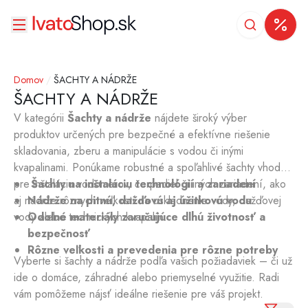
Domov
/
ŠACHTY A NÁDRŽE
ŠACHTY A NÁDRŽE
V kategórii
Šachty a nádrže
nájdete široký výber
produktov určených pre bezpečné a efektívne riešenie
skladovania, zberu a manipulácie s vodou či inými
kvapalinami. Ponúkame robustné a spoľahlivé šachty vhodné
pre inštaláciu vodomerov, čerpadiel či iných zariadení, ako
Šachty na inštaláciu technológií a zariadení
aj nádrže rôznych veľkostí na uskladnenie vody, dažďovej
Nádrže na pitnú, dažďovú aj úžitkovú vodu
vody alebo technických kvapalín.
Odolné materiály zaručujúce dlhú životnosť a
bezpečnosť
Rôzne veľkosti a prevedenia pre rôzne potreby
Vyberte si šachty a nádrže podľa vašich požiadaviek – či už
ide o domáce, záhradné alebo priemyselné využitie. Radi
vám pomôžeme nájsť ideálne riešenie pre váš projekt.