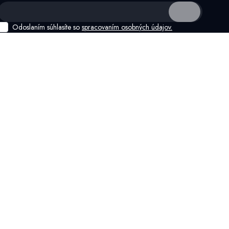
Odoslaním súhlasíte so
spracovaním osobných údajov.
anie
Kontakt
bchodné podmienky
+421 907 706 354
ných údajov
info@ivatoshop.sk
Prevádzková doba
d zmluvy a reklamácia
zákazníckej linky
tky
Po - Pia: 8:00 - 16:00
So - Ne: zatvorené