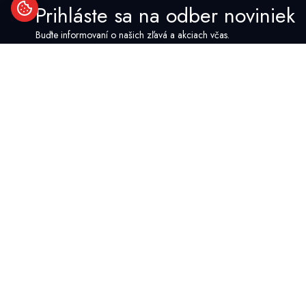
Prihláste sa na odber noviniek
Buďte informovaní o našich zľavá a akciach včas.
Kategórie
ČERPADLÁ
ČERPACIE SETY
STANICE NORIA TLAK
KOTLE NA TUHÉ PALI
SPORÁKY NA TUHÉ PA
PELETOVÉ KACHLE
KRBOVÉ KACHLE
REVÍZNE ŠACHTY
ŠACHTY A NÁDRŽE
KANALIZAČNÉ REVÍZN
SO SPÄTNOU KLAPKO
KANALIZAČNÉ SPÄTNÉ
KONCOVÉ (žabie)