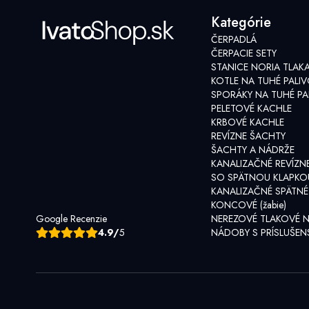
Kategórie
Armatúry a spojovací materiál
ČERPADLÁ
ČERPACIE SETY
STANICE NORIA TLAK
Záložné zdroje
KOTLE NA TUHÉ PALI
SPORÁKY NA TUHÉ PA
PELETOVÉ KACHLE
KRBOVÉ KACHLE
REVÍZNE ŠACHTY
ŠACHTY A NÁDRŽE
KANALIZAČNÉ REVÍZN
SO SPÄTNOU KLAPKO
KANALIZAČNÉ SPÄTNÉ
KONCOVÉ (žabie)
Google Recenzie
NEREZOVÉ TLAKOVÉ 
4.9/
5
NÁDOBY S PRÍSLUŠE