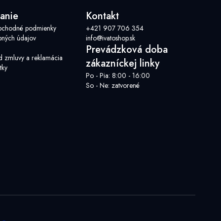
anie
Kontakt
Dezinfekcia studní
bchodné podmienky
+421 907 706 354
ných údajov
info@ivatoshop.sk
Prevádzková doba
d zmluvy a reklamácia
zákazníckej linky
tky
Po - Pia: 8:00 - 16:00
So - Ne: zatvorené