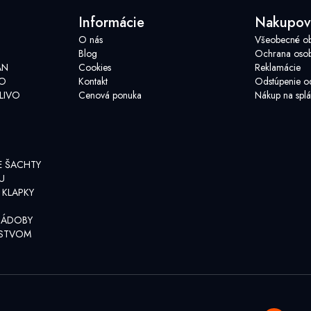
Informácie
Nakupov
Chladiace plášte
O nás
Všeobecné o
Blog
Ochrana osob
AN
Cookies
Reklamácie
VO
Kontakt
Odstúpenie o
LIVO
Cenová ponuka
Nákup na splá
E ŠACHTY
U
 KLAPKY
NÁDOBY
NSTVOM