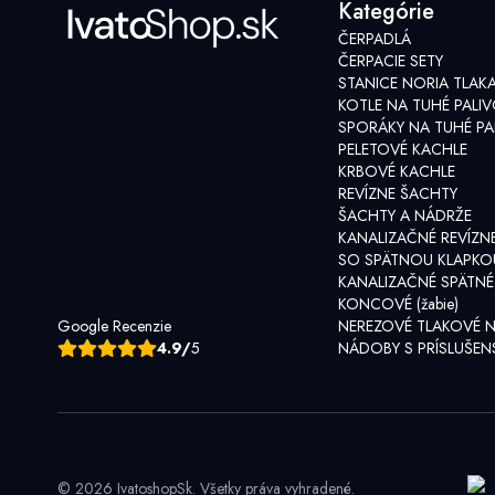
Kategórie
ČERPADLÁ
ČERPACIE SETY
STANICE NORIA TLAK
KOTLE NA TUHÉ PALI
SPORÁKY NA TUHÉ PA
PELETOVÉ KACHLE
KRBOVÉ KACHLE
REVÍZNE ŠACHTY
ŠACHTY A NÁDRŽE
KANALIZAČNÉ REVÍZN
SO SPÄTNOU KLAPKO
KANALIZAČNÉ SPÄTNÉ
KONCOVÉ (žabie)
Google Recenzie
NEREZOVÉ TLAKOVÉ 
4.9/
5
NÁDOBY S PRÍSLUŠE
© 2026 IvatoshopSk. Všetky práva vyhradené.