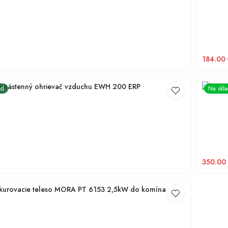
184.00
ý nástenný ohrievač vzduchu EWH 200 ERP
ad
Na skl
350.00
Plynové vykurovacie teleso MORA PT 6153 2,5kW do komína