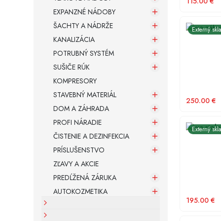
115.00
€
EXPANZNÉ NÁDOBY
ŠACHTY A NÁDRŽE
Meva záhr
Externý skl
KANALIZÁCIA
POTRUBNÝ SYSTÉM
SUŠIČE RÚK
KOMPRESORY
STAVEBNÝ MATERIÁL
250.00
€
DOM A ZÁHRADA
PROFI NÁRADIE
Meva stolo
Externý skl
ČISTENIE A DEZINFEKCIA
PRÍSLUŠENSTVO
ZĽAVY A AKCIE
PREDĹŽENÁ ZÁRUKA
AUTOKOZMETIKA
195.00
€