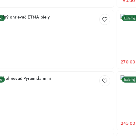
190.00
adný ohrievač ETNA biely
Meva zá
ad
Externý
270.00
vý ohrievač Pyramida mini
Meva z
ad
Externý
245.00