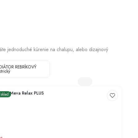
Dezinfekcia studní
dáte jednoduché kúrenie na chalupu, alebo dizajnový
DIÁTOR REBRÍKOVÝ
ktrický
 pec Meva Relax PLUS
 sklad