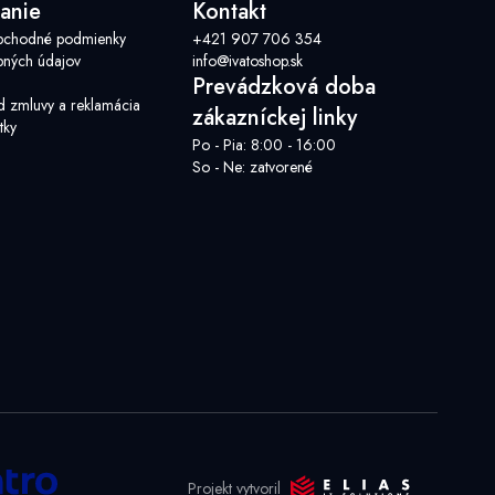
anie
Kontakt
bchodné podmienky
+421 907 706 354
ných údajov
info@ivatoshop.sk
Prevádzková doba
d zmluvy a reklamácia
zákazníckej linky
tky
Po - Pia: 8:00 - 16:00
So - Ne: zatvorené
Projekt vytvoril