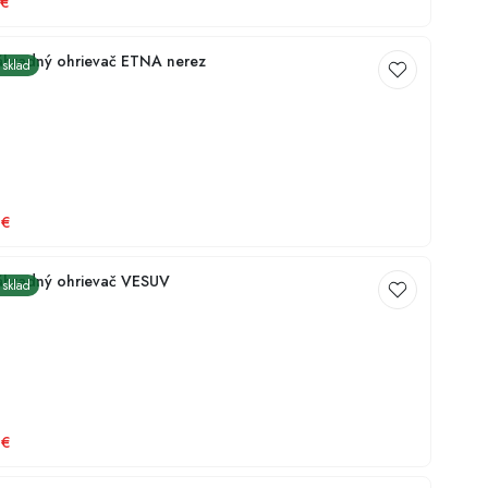
€
hradný ohrievač ETNA nerez
 sklad
€
áhradný ohrievač VESUV
 sklad
€