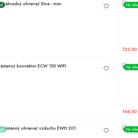
ý záhradný ohrievač Etna - mini
Elektri
ad
Na skl
122.00
 nástenný konvektor ECW 150 WIFI
Elektri
Na skl
146.00
ý nástenný ohrievač vzduchu EWH 201
Bezlopa
ope
Na skl