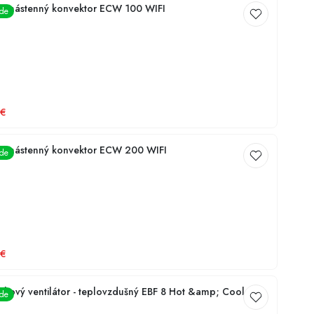
cký nástenný konvektor ECW 100 WIFI
ade
€
cký nástenný konvektor ECW 200 WIFI
ade
€
tkový ventilátor - teplovzdušný EBF 8 Hot &amp; Cool
ade