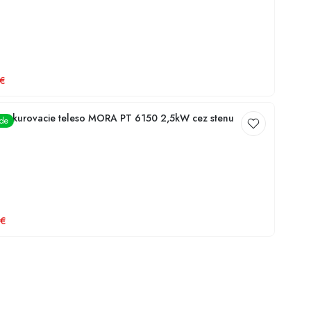
€
Plynové vykurovacie teleso MORA PT 6150 2,5kW cez stenu
ade
€