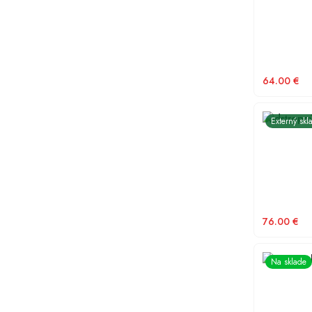
64.00
€
Podstropn
Externý skl
76.00
€
Na sklade