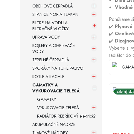
Dlhá ži
OBEHOVÉ ČERPADLÁ
Vhodné p
STANICE NORIA TLAKAN
Armatúry a spojovací materiál
Ponúkame ši
FILTRE NA VODU A
✔️
Plynové
FILTRAČNÉ VLOŽKY
Záložné zdroje
✔️
Oceľové,
ÚPRAVA VODY
✔️
Dizajnov
BOJLERY A OHRIEVAČE
Vyberte si 
VODY
radiátor do 
TEPELNÉ ČERPADLÁ
GAMA
SPORÁKY NA TUHÉ PALIVO
KOTLE A KACHLE
GAMATKY A
Plynová p
VYKUROVACIE TELESÁ
Externý skl
GAMATKY
VYKUROVACIE TELESÁ
RADIÁTOR REBRÍKOVÝ elektrický
AKUMULAČNÉ NÁDRŽE
TLAKOVÉ NÁDOBY