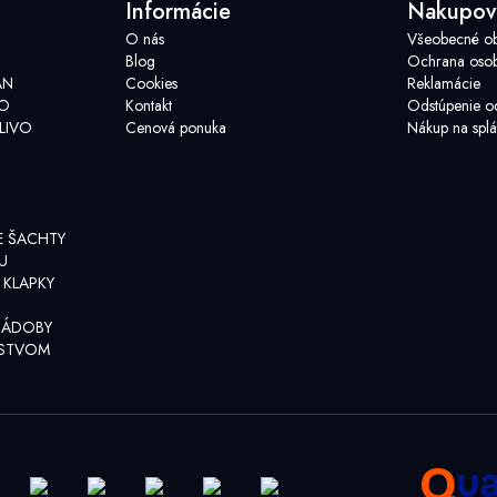
Informácie
Nakupov
O nás
Všeobecné o
Blog
Ochrana osob
AN
Cookies
Reklamácie
VO
Kontakt
Odstúpenie o
LIVO
Cenová ponuka
Nákup na splá
E ŠACHTY
U
 KLAPKY
NÁDOBY
NSTVOM