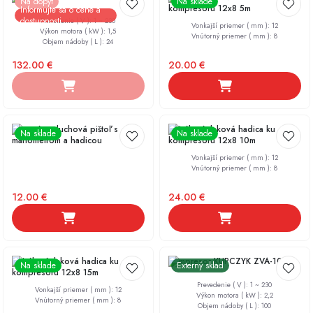
Na dopyt
Na sklade
kompresoru 12x8 5m
Informujte sa o cene a
dostupnosti
Prevedenie ( V )
:
1 ~ 230
Vonkajší priemer ( mm )
:
12
Výkon motora ( kW )
:
1,5
Vnútorný priemer ( mm )
:
8
Objem nádoby ( L )
:
24
132.00
€
20.00
€
Kovová vzduchová pištoľ s
Špirálová tlaková hadica ku
Na sklade
Na sklade
manometrom a hadicou
kompresoru 12x8 10m
Vonkajší priemer ( mm )
:
12
Vnútorný priemer ( mm )
:
8
12.00
€
24.00
€
Špirálová tlaková hadica ku
Kompresor KUPCZYK ZVA-100
Na sklade
Externý sklad
kompresoru 12x8 15m
Prevedenie ( V )
:
1 ~ 230
Vonkajší priemer ( mm )
:
12
Výkon motora ( kW )
:
2,2
Vnútorný priemer ( mm )
:
8
Objem nádoby ( L )
:
100