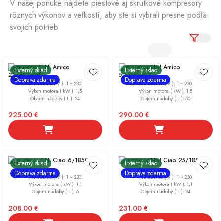
V našej ponuke nájdete piestové aj skrutkové kompresory
rôznych výkonov a veľkostí, aby ste si vybrali presne podľa
svojich potrieb.
Kompresor FINI Amico
Kompresor FINI Amico
Externý sklad
Externý sklad
25/SF2500
50/SF2500
Doprava zdarma
Doprava zdarma
Prevedenie ( V )
:
1 ~ 230
Prevedenie ( V )
:
1 ~ 230
Výkon motora ( kW )
:
1,5
Výkon motora ( kW )
:
1,5
Objem nádoby ( L )
:
24
Objem nádoby ( L )
:
50
225.00
€
290.00
€
Kompresor FINI Ciao 6/1850
Kompresor FINI Ciao 25/1850
Externý sklad
Externý sklad
Doprava zdarma
Doprava zdarma
Prevedenie ( V )
:
1 ~ 230
Prevedenie ( V )
:
1 ~ 230
Výkon motora ( kW )
:
1,1
Výkon motora ( kW )
:
1,1
Objem nádoby ( L )
:
6
Objem nádoby ( L )
:
24
208.00
€
231.00
€