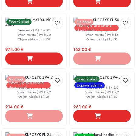
Kompresor FINI MK103-150-3
Kompresor KUPCZYK FL 50
Externý sklad
Na dopyt
400V
Informujte sa o cene a
dostupnosti
Prevedenie ( V )
:
3 ~ 400
Prevedenie ( V )
:
1 ~ 230
Výkon motora ( kW )
:
2,2
Výkon motora ( kW )
:
1,5
Objem nádoby ( L )
:
150
Objem nádoby ( L )
:
50
974.00
€
163.00
€
Kompresor KUPCZYK ZVA 24
Kompresor KUPCZYK ZVA-50
Na dopyt
Externý sklad
Informujte sa o cene a
Doprava zdarma
dostupnosti
Prevedenie ( V )
:
1 ~ 230
Prevedenie ( V )
:
1 ~ 230
Výkon motora ( kW )
:
2,2
Výkon motora ( kW )
:
2,2
Objem nádoby ( L )
:
24
Objem nádoby ( L )
:
50
214.00
€
261.00
€
Kompresor KUPCZYK FL 24
Špirálová tlaková hadica ku