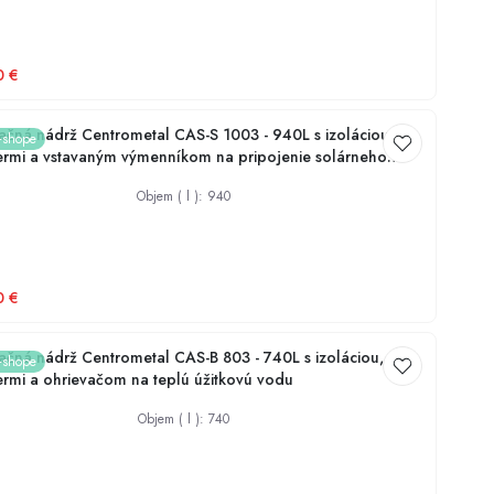
Dezinfekcia studní
0
€
čná nádrž Centrometal CAS-S 1003 - 940L s izoláciou,
e-shope
rmi a vstavaným výmenníkom na pripojenie solárneho
ra
Objem ( l )
:
940
0
€
čná nádrž Centrometal CAS-B 803 - 740L s izoláciou,
e-shope
rmi a ohrievačom na teplú úžitkovú vodu
Objem ( l )
:
740