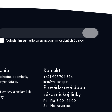
Odoslaním súhlasíte so
spracovaním osobných údajov.
anie
Kontakt
bchodné podmienky
+421 907 706 354
ných údajov
info@ivatoshop.sk
Prevádzková doba
d zmluvy a reklamácia
zákazníckej linky
tky
Po - Pia: 8:00 - 16:00
So - Ne: zatvorené