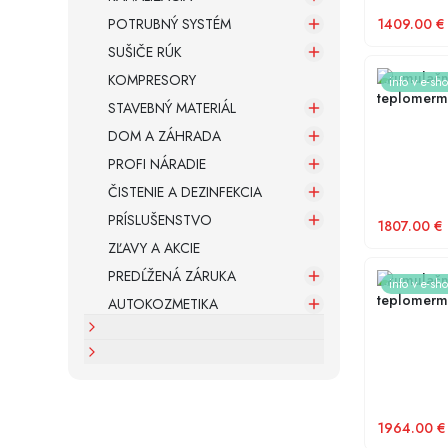
POTRUBNÝ SYSTÉM
1409.00
€
SUŠIČE RÚK
Akumulačná
KOMPRESORY
info v e-sh
teplomermi
STAVEBNÝ MATERIÁL
DOM A ZÁHRADA
PROFI NÁRADIE
ČISTENIE A DEZINFEKCIA
PRÍSLUŠENSTVO
1807.00
€
ZĽAVY A AKCIE
PREDĹŽENÁ ZÁRUKA
Akumulačná
info v e-sh
teplomerm
AUTOKOZMETIKA
na pripoje
1964.00
€