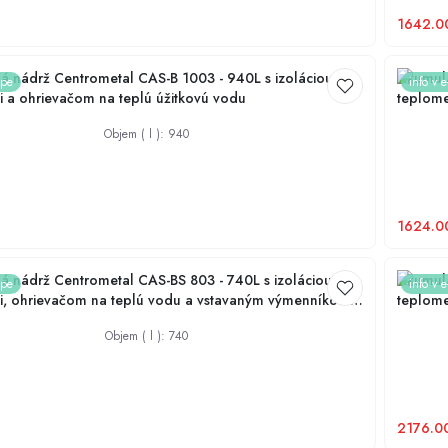
1642.0
 nádrž Centrometal CAS-B 1003 - 940L s izoláciou,
Akumula
ope
info v 
 a ohrievačom na teplú úžitkovú vodu
teplome
na prip
Objem ( l )
:
940
1624.0
 nádrž Centrometal CAS-BS 803 - 740L s izoláciou,
Akumula
ope
info v 
i, ohrievačom na teplú vodu a vstavaným výmenníkom
teplome
nie solárneho kolektora
na prip
Objem ( l )
:
740
2176.0