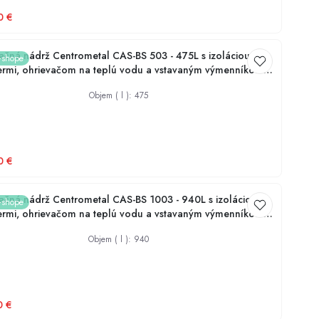
0
€
čná nádrž Centrometal CAS-BS 503 - 475L s izoláciou,
e-shope
rmi, ohrievačom na teplú vodu a vstavaným výmenníkom
ojenie solárneho kolektora
Objem ( l )
:
475
0
€
čná nádrž Centrometal CAS-BS 1003 - 940L s izoláciou,
e-shope
rmi, ohrievačom na teplú vodu a vstavaným výmenníkom
ojenie solárneho kolektora
Objem ( l )
:
940
0
€