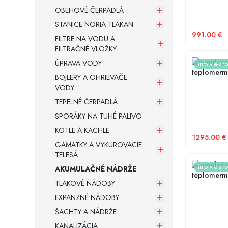
OBEHOVÉ ČERPADLÁ
STANICE NORIA TLAKAN
Armatúry a spojovací materiál
991.00
€
FILTRE NA VODU A
FILTRAČNÉ VLOŽKY
Záložné zdroje
Akumulačná
ÚPRAVA VODY
info v e-sh
teplomermi
BOJLERY A OHRIEVAČE
kolektora
VODY
TEPELNÉ ČERPADLÁ
SPORÁKY NA TUHÉ PALIVO
KOTLE A KACHLE
1295.00
€
GAMATKY A VYKUROVACIE
TELESÁ
Akumulačná
info v e-sh
AKUMULAČNÉ NÁDRŽE
teplomermi
TLAKOVÉ NÁDOBY
EXPANZNÉ NÁDOBY
ŠACHTY A NÁDRŽE
KANALIZÁCIA