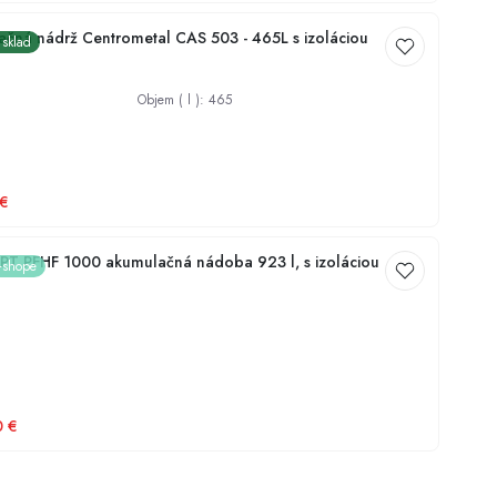
čná nádrž Centrometal CAS 503 - 465L s izoláciou
 sklad
Objem ( l )
:
465
€
 PFHF 1000 akumulačná nádoba 923 l, s izoláciou
e-shope
0
€