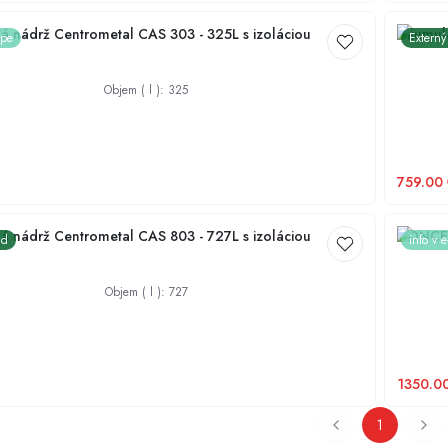
 nádrž Centrometal CAS 303 - 325L s izoláciou
Akumula
ope
Externý
Objem ( l )
:
325
759.00
 nádrž Centrometal CAS 803 - 727L s izoláciou
CONCEPT
ad
info v 
Objem ( l )
:
727
1350.0
1