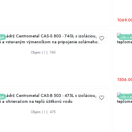
Chladiace plášte
1069.0
 nádrž Centrometal CAS-S 803 - 740L s izoláciou,
Akumula
ope
info v 
 a vstavaným výmenníkom na pripojenie solárneho
teplome
kolekto
Objem ( l )
:
740
1506.0
 nádrž Centrometal CAS-B 503 - 475L s izoláciou,
Akumula
ope
info v 
 a ohrievačom na teplú úžitkovú vodu
teplome
Objem ( l )
:
475