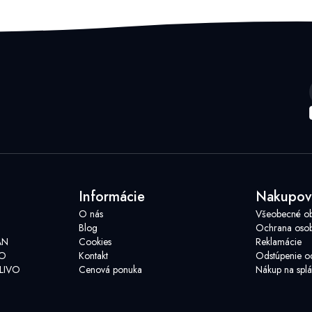
Informácie
Nakupov
O nás
Všeobecné o
Blog
Ochrana osob
AN
Cookies
Reklamácie
VO
Kontakt
Odstúpenie o
LIVO
Cenová ponuka
Nákup na splá