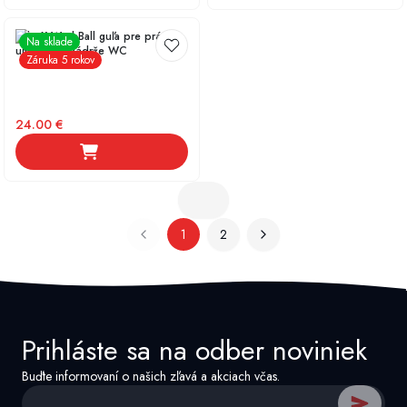
KalyxX WashBall guľa pre práčky,
Na sklade
umývačky, nádrže WC
Záruka 5 rokov
24.00
€
1
2
Prihláste sa na odber noviniek
Buďte informovaní o našich zľavá a akciach včas.