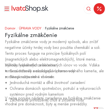
Domov
/
ÚPRAVA VODY
/
Fyzikálne zmäkčenie
Fyzikálne zmäkčenie
Fyzikálne zmäkčenie vody je moderný spôsob, ako znížiť
negatívne účinky tvrdej vody bez použitia chemikálií a soli.
Tento proces funguje na princípe fyzikálnych polí
(magnetických alebo elektromagnetických), ktoré menia
štruktúru vápenatých a horečnatých iónov vo vode. Vďaka
Výhody fyzikálneho zmäkčenia:
tomu sa minerály neusádzajú vo forme vodného kameňa, ale
Bezúdržbová a ekologická úprava vody
zostávajú rozpustené vo vode.
Bez použitia soli a chémie
Jednoduchá montáž a dlhá životnosť zariadení
Ochrana domácich spotrebičov, potrubí a vykurovacích
systémov pred vodným kameňom
V našej ponuke nájdete zariadenia na fyzikálne zmäkčenie
Zachovanie prirodzenej chuti a zloženia vody
vhodné pre domácnosti, byty aj menšie prevádzky.