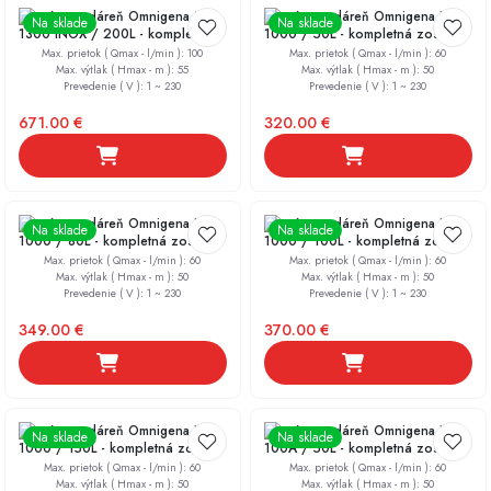
Domáca vodáreň Omnigena MH
Domáca vodáreň Omnigena JY
Na sklade
Na sklade
1300 INOX / 200L - kompletná
1000 / 50L - kompletná zostava
zostava Hydrostop
SPIN
Max. prietok ( Qmax - l/min )
:
100
Max. prietok ( Qmax - l/min )
:
60
Max. výtlak ( Hmax - m )
:
55
Max. výtlak ( Hmax - m )
:
50
Prevedenie ( V )
:
1 ~ 230
Prevedenie ( V )
:
1 ~ 230
671.00
€
320.00
€
Domáca vodáreň Omnigena JY
Domáca vodáreň Omnigena JY
Na sklade
Na sklade
1000 / 80L - kompletná zostava
1000 / 100L - kompletná zostava
Hydrostop
Hydrostop
Max. prietok ( Qmax - l/min )
:
60
Max. prietok ( Qmax - l/min )
:
60
Max. výtlak ( Hmax - m )
:
50
Max. výtlak ( Hmax - m )
:
50
Prevedenie ( V )
:
1 ~ 230
Prevedenie ( V )
:
1 ~ 230
349.00
€
370.00
€
Domáca vodáreň Omnigena JY
Domáca vodáreň Omnigena JET
Na sklade
Na sklade
1000 / 150L - kompletná zostava
100A / 50L - kompletná zostava
Hydrostop
Hydrostop
Max. prietok ( Qmax - l/min )
:
60
Max. prietok ( Qmax - l/min )
:
60
Max. výtlak ( Hmax - m )
:
50
Max. výtlak ( Hmax - m )
:
50