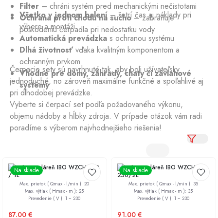
Filter
– chráni systém pred mechanickými nečistotami
Všetko v jednom balení
– šetrí čas aj náklady pri
Ochrana proti chodu na sucho
– zabraňuje
výbere a montáži
poškodeniu čerpadla pri nedostatku vody
Automatická prevádzka
s ochranou systému
Dlhá životnosť
vďaka kvalitným komponentom a
ochranným prvkom
Čerpacie sety sú navrhnuté tak, aby boli užívateľsky
Vhodné pre domy, záhrady, chaty či závlahové
jednoduché, no zároveň maximálne funkčné a spoľahlivé aj
systémy
pri dlhodobej prevádzke.
Vyberte si čerpací set podľa požadovaného výkonu,
objemu nádoby a hĺbky zdroja. V prípade otázok vám radi
poradíme s výberom najvhodnejšieho riešenia!
Domáca vodáreň IBO WZCH 100
Domáca vodáreň IBO WZCH
Na sklade
Na sklade
/ 1L
250/2L
Max. prietok ( Qmax - l/min )
:
20
Max. prietok ( Qmax - l/min )
:
35
Max. výtlak ( Hmax - m )
:
25
Max. výtlak ( Hmax - m )
:
35
Prevedenie ( V )
:
1 ~ 230
Prevedenie ( V )
:
1 ~ 230
87.00
€
91.00
€