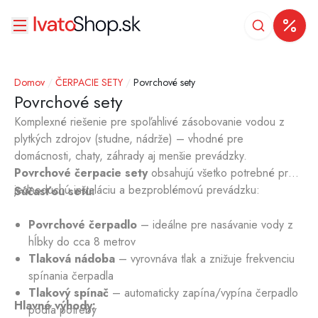
Domov
/
ČERPACIE SETY
/
Povrchové sety
Povrchové sety
Komplexné riešenie pre spoľahlivé zásobovanie vodou z
plytkých zdrojov (studne, nádrže) – vhodné pre
domácnosti, chaty, záhrady aj menšie prevádzky.
Povrchové čerpacie sety
obsahujú všetko potrebné pre
jednoduchú inštaláciu a bezproblémovú prevádzku:
Súčasťou setu:
Povrchové čerpadlo
– ideálne pre nasávanie vody z
hĺbky do cca 8 metrov
Tlaková nádoba
– vyrovnáva tlak a znižuje frekvenciu
spínania čerpadla
Tlakový spínač
– automaticky zapína/vypína čerpadlo
Hlavné výhody:
podľa potreby