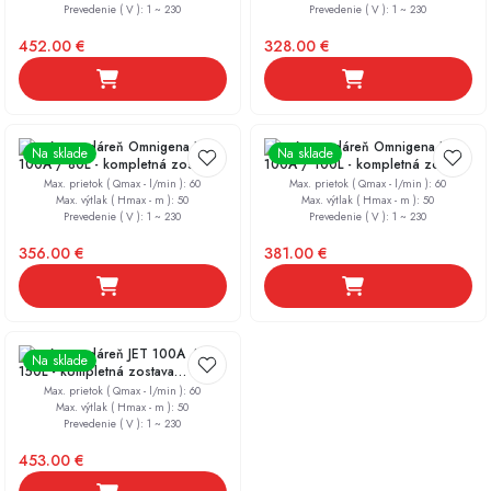
Prevedenie ( V )
:
1 ~ 230
Prevedenie ( V )
:
1 ~ 230
452.00
€
328.00
€
Domáca vodáreň Omnigena JET
Domáca vodáreň Omnigena JET
Na sklade
Na sklade
100A / 80L - kompletná zostava
100A / 100L - kompletná zostava
Hydrostop
Hydrostop
Max. prietok ( Qmax - l/min )
:
60
Max. prietok ( Qmax - l/min )
:
60
Max. výtlak ( Hmax - m )
:
50
Max. výtlak ( Hmax - m )
:
50
Prevedenie ( V )
:
1 ~ 230
Prevedenie ( V )
:
1 ~ 230
356.00
€
381.00
€
Domáca vodáreň JET 100A /
Na sklade
150L - kompletná zostava
Hydrostop
Max. prietok ( Qmax - l/min )
:
60
Max. výtlak ( Hmax - m )
:
50
Prevedenie ( V )
:
1 ~ 230
453.00
€