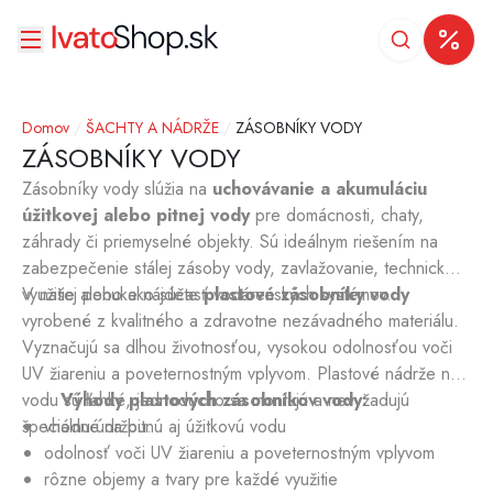
Domov
/
ŠACHTY A NÁDRŽE
/
ZÁSOBNÍKY VODY
ZÁSOBNÍKY VODY
Zásobníky vody slúžia na
uchovávanie a akumuláciu
úžitkovej alebo pitnej vody
pre domácnosti, chaty,
záhrady či priemyselné objekty. Sú ideálnym riešením na
zabezpečenie stálej zásoby vody, zavlažovanie, technické
využitie alebo ako súčasť vodárenských systémov.
V našej ponuke nájdete
plastové zásobníky vody
vyrobené z kvalitného a zdravotne nezávadného materiálu.
Vyznačujú sa dlhou životnosťou, vysokou odolnosťou voči
UV žiareniu a poveternostným vplyvom. Plastové nádrže na
vodu sú ľahké, jednoducho sa montujú a nevyžadujú
Výhody plastových zásobníkov vody:
špeciálnu údržbu.
vhodné na pitnú aj úžitkovú vodu
odolnosť voči UV žiareniu a poveternostným vplyvom
rôzne objemy a tvary pre každé využitie