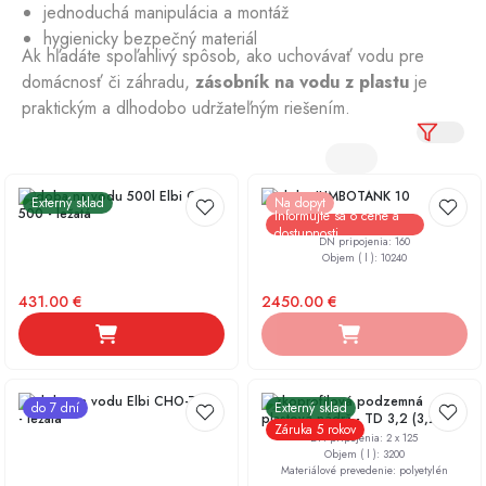
jednoduchá manipulácia a montáž
hygienicky bezpečný materiál
Ak hľadáte spoľahlivý spôsob, ako uchovávať vodu pre
domácnosť či záhradu,
zásobník na vodu z plastu
je
praktickým a dlhodobo udržateľným riešením.
Nádoba na vodu 500l Elbi CHO-
Nádoba JUMBOTANK 10
Externý sklad
Na dopyt
500 - ležatá
Informujte sa o cene a
dostupnosti
DN pripojenia
:
160
Objem ( l )
:
10240
431.00
€
2450.00
€
Nádoba na vodu Elbi CHO-750L
Nízkoprofilová podzemná
do 7 dní
Externý sklad
- ležatá
plastová nádrž - TD 3,2 (3,2m3)
Záruka 5 rokov
DN pripojenia
:
2 x 125
Objem ( l )
:
3200
Materiálové prevedenie
:
polyetylén