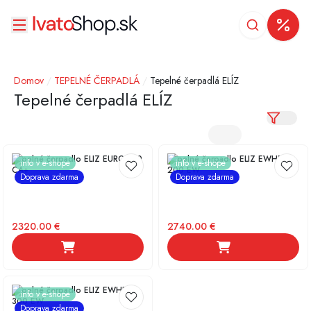
Domov
/
TEPELNÉ ČERPADLÁ
/
Tepelné čerpadlá ELÍZ
Tepelné čerpadlá ELÍZ
Tepelné čerpadlo ELIZ EURO 150
Tepelné čerpadlo ELIZ EWHP
info v e-shope
info v e-shope
CA+
200 EW
Doprava zdarma
Doprava zdarma
2320.00
€
2740.00
€
Tepelné čerpadlo ELIZ EWHP
info v e-shope
300 EW
Doprava zdarma