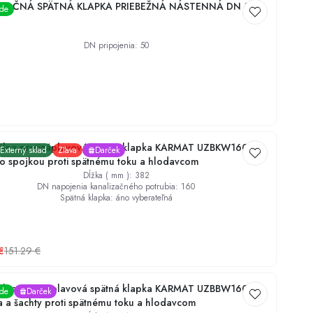
ZAČNÁ SPÄTNÁ KLAPKA PRIEBEŽNÁ NÁSTENNÁ DN 50
ade
DN pripojenia
:
50
álna protizáplavová spätná klapka KARMAT UZBKW160 do
Externý sklad
Zľava
Darček
so spojkou proti spätnému toku a hlodavcom
Dĺžka ( mm )
:
382
DN napojenia kanalizačného potrubia
:
160
Spätná klapka
:
áno vyberateľná
€
151.29
€
álna protizáplavová spätná klapka KARMAT UZBBW160 do
ade
Darček
a a šachty proti spätnému toku a hlodavcom