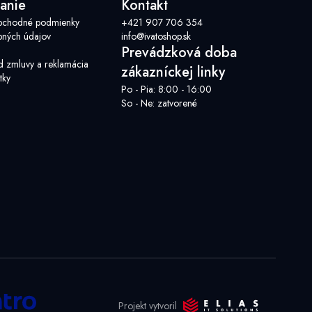
anie
Kontakt
bchodné podmienky
+421 907 706 354
ných údajov
info@ivatoshop.sk
Prevádzková doba
d zmluvy a reklamácia
zákazníckej linky
tky
Po - Pia: 8:00 - 16:00
So - Ne: zatvorené
Projekt vytvoril