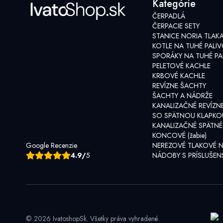
Kategórie
ČERPADLÁ
ČERPACIE SETY
STANICE NORIA TLAK
KOTLE NA TUHÉ PALI
SPORÁKY NA TUHÉ PA
PELETOVÉ KACHLE
KRBOVÉ KACHLE
REVÍZNE ŠACHTY
ŠACHTY A NÁDRŽE
KANALIZAČNÉ REVÍZN
SO SPÄTNOU KLAPKO
KANALIZAČNÉ SPÄTNÉ
KONCOVÉ (žabie)
Google Recenzie
NEREZOVÉ TLAKOVÉ 
4.9/
5
NÁDOBY S PRÍSLUŠE
© 2026 IvatoshopSk. Všetky práva vyhradené.