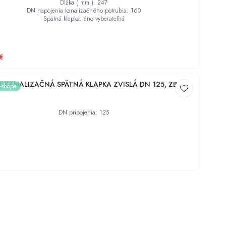
Dĺžka ( mm )
:
247
DN napojenia kanalizačného potrubia
:
160
Spätná klapka
:
áno vyberateľná
€
 KANALIZAČNÁ SPÄTNÁ KLAPKA ZVISLÁ DN 125, ZB125
e-shope
DN pripojenia
:
125