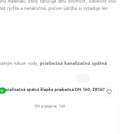
o materiálu, ktorý zaručuje dlhú životnosť, odolnosť voči
áž rýchla a nenáročná, pričom údržba si vyžaduje len
Dezinfekcia studní
spätným tokom vody,
priebežná kanalizačná spätná
kanalizačná spätná klapka priebežná DN 160, ZB160
ade
DN pripojenia
:
160