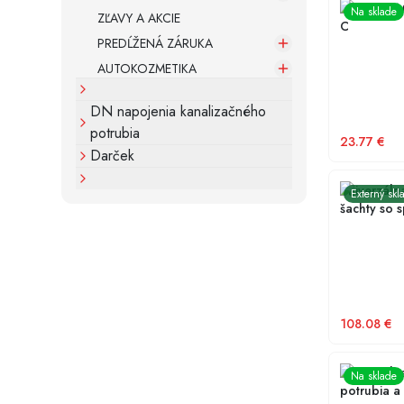
KANALIZAČ
Na sklade
ZĽAVY A AKCIE
C
PREDĹŽENÁ ZÁRUKA
AUTOKOZMETIKA
DN napojenia kanalizačného
potrubia
23.77
€
Darček
Univerzál
Externý skl
šachty so 
108.08
€
Univerzál
Na sklade
potrubia a