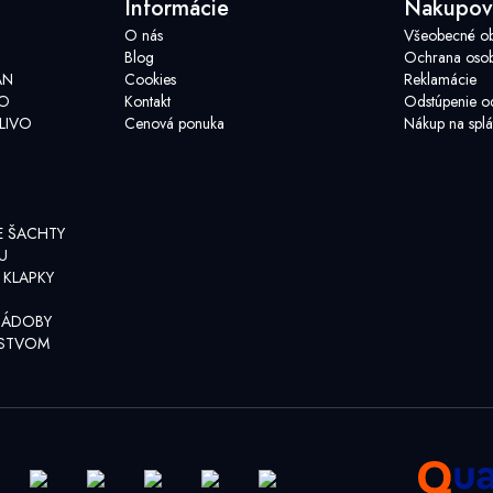
Informácie
Nakupov
O nás
Všeobecné o
Blog
Ochrana osob
AN
Cookies
Reklamácie
VO
Kontakt
Odstúpenie o
LIVO
Cenová ponuka
Nákup na splá
E ŠACHTY
U
 KLAPKY
NÁDOBY
NSTVOM