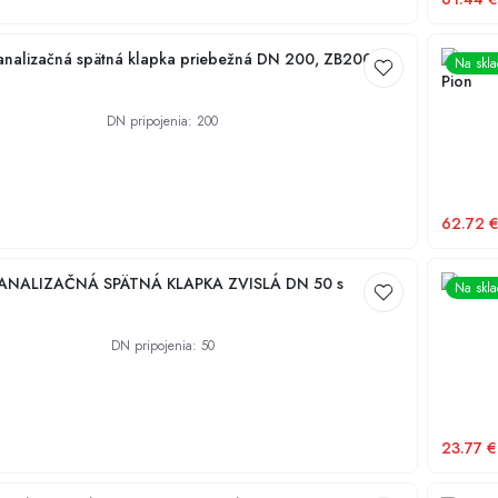
nalizačná spätná klapka priebežná DN 200, ZB200
KARMAT
Na skl
Pion
DN pripojenia
:
200
62.72
ANALIZAČNÁ SPÄTNÁ KLAPKA ZVISLÁ DN 50 s
KANALI
Na skl
DN pripojenia
:
50
23.77
€