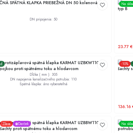
NÁ SPÄTNÁ KLAPKA PRIEBEŽNÁ DN 50 kolenová typ
KANALI
Na skl
typ B
DN pripojenia
:
50
23.77
€
na protizáplavová spätná klapka KARMAT UZBKW110 do
Univerz
ad
-
10
%
spojkou proti spätnému toku a hlodavcom
šachty 
Dĺžka ( mm )
:
305
DN napojenia kanalizačného potrubia
:
110
Spätná klapka
:
áno vyberateľná
136.16
na protizáplavová spätná klapka KARMAT UZBBW110 do
Univerz
Zľava
Darček
Na skl
 šachty proti spätnému toku a hlodavcom
potrubi