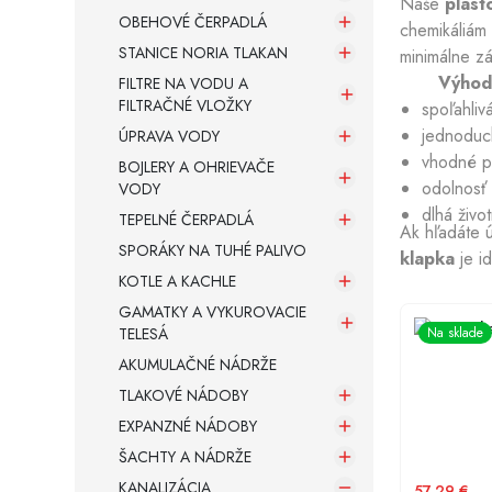
Naše
plast
OBEHOVÉ ČERPADLÁ
chemikáliám 
STANICE NORIA TLAKAN
minimálne zá
Armatúry a spojovací materiál
Výhody
FILTRE NA VODU A
FILTRAČNÉ VLOŽKY
spoľahli
Záložné zdroje
jednoduc
ÚPRAVA VODY
vhodné pr
BOJLERY A OHRIEVAČE
odolnosť
VODY
dlhá živ
TEPELNÉ ČERPADLÁ
Ak hľadáte 
SPORÁKY NA TUHÉ PALIVO
klapka
je i
KOTLE A KACHLE
GAMATKY A VYKUROVACIE
KARMAT ka
Na sklade
TELESÁ
AKUMULAČNÉ NÁDRŽE
TLAKOVÉ NÁDOBY
EXPANZNÉ NÁDOBY
ŠACHTY A NÁDRŽE
KANALIZÁCIA
57.29
€