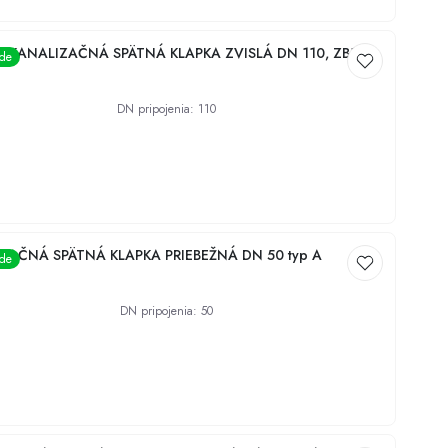
 KANALIZAČNÁ SPÄTNÁ KLAPKA ZVISLÁ DN 110, ZB110
ade
DN pripojenia
:
110
€
ZAČNÁ SPÄTNÁ KLAPKA PRIEBEŽNÁ DN 50 typ A
ade
DN pripojenia
:
50