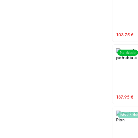
103.75
€
Univerzál
Na sklade
potrubia a
187.95
€
KARMAT K
info v e-sh
Pion