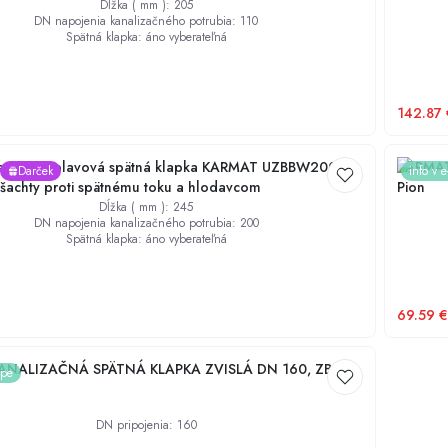
Dĺžka ( mm )
:
205
DN napojenia kanalizačného potrubia
:
110
Spätná klapka
:
áno vyberateľná
142.87
na protizáplavová spätná klapka KARMAT UZBBW200 do
KARMAT
Darček
info v 
 šachty proti spätnému toku a hlodavcom
Pion
Dĺžka ( mm )
:
245
DN napojenia kanalizačného potrubia
:
200
Spätná klapka
:
áno vyberateľná
69.59
€
ANALIZAČNÁ SPÄTNÁ KLAPKA ZVISLÁ DN 160, ZB160
ope
DN pripojenia
:
160