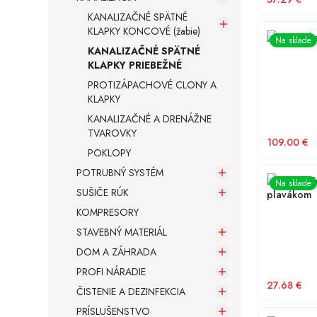
KANALIZAČNÉ SPÄTNÉ
KLAPKY KONCOVÉ (žabie)
KARMAT ka
Na sklade
KANALIZAČNÉ SPÄTNÉ
KLAPKY PRIEBEŽNÉ
PROTIZÁPACHOVÉ CLONY A
KLAPKY
KANALIZAČNÉ A DRENÁŽNE
TVAROVKY
109.00
€
POKLOPY
POTRUBNÝ SYSTÉM
KARMAT K
Na sklade
SUŠIČE RÚK
plavákom
KOMPRESORY
STAVEBNÝ MATERIÁL
DOM A ZÁHRADA
PROFI NÁRADIE
27.68
€
ČISTENIE A DEZINFEKCIA
PRÍSLUŠENSTVO