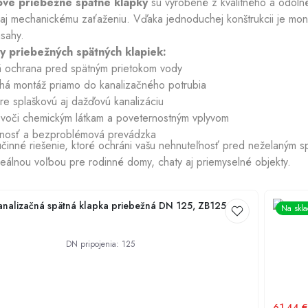
ové priebežné spätné klapky
sú vyrobené z kvalitného a odolnéh
aj mechanickému zaťaženiu. Vďaka jednoduchej konštrukcii je mont
sahy.
Chladiace plášte
 priebežných spätných klapiek:
vá ochrana pred spätným prietokom vody
há montáž priamo do kanalizačného potrubia
e splaškovú aj dažďovú kanalizáciu
 voči chemickým látkam a poveternostným vplyvom
otnosť a bezproblémová prevádzka
účinné riešenie, ktoré ochráni vašu nehnuteľnosť pred neželaným 
deálnou voľbou pre rodinné domy, chaty aj priemyselné objekty.
nalizačná spätná klapka priebežná DN 125, ZB125
KARMAT 
Na skl
DN pripojenia
:
125
61.44
€