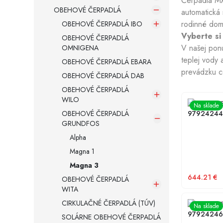
Čerpadlá MA
OBEHOVÉ ČERPADLÁ
automatická 
rodinné domy
OBEHOVÉ ČERPADLÁ IBO
Armatúry a spojovací materiál
Vyberte s
OBEHOVÉ ČERPADLÁ
V našej ponu
OMNIGENA
Záložné zdroje
teplej vody 
OBEHOVÉ ČERPADLÁ EBARA
prevádzku c
OBEHOVÉ ČERPADLÁ DAB
OBEHOVÉ ČERPADLÁ
WILO
Obehové č
Na sklade
OBEHOVÉ ČERPADLÁ
97924244
GRUNDFOS
Alpha
Magna 1
Magna 3
644.21
€
OBEHOVÉ ČERPADLÁ
WITA
CIRKULAČNÉ ČERPADLÁ (TÚV)
Obehové č
Na sklade
97924246
SOLÁRNE OBEHOVÉ ČERPADLÁ