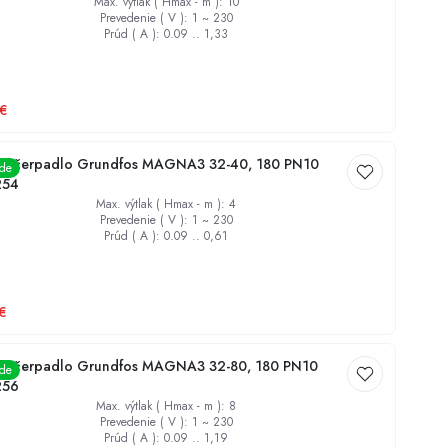
Max. výtlak ( Hmax - m )
:
10
Prevedenie ( V )
:
1 ~ 230
Prúd ( A )
:
0.09 .. 1,33
€
é čerpadlo Grundfos MAGNA3 32-40, 180 PN10
ade
254
Max. výtlak ( Hmax - m )
:
4
Prevedenie ( V )
:
1 ~ 230
Prúd ( A )
:
0.09 .. 0,61
€
é čerpadlo Grundfos MAGNA3 32-80, 180 PN10
ade
256
Max. výtlak ( Hmax - m )
:
8
Prevedenie ( V )
:
1 ~ 230
Prúd ( A )
:
0.09 .. 1,19