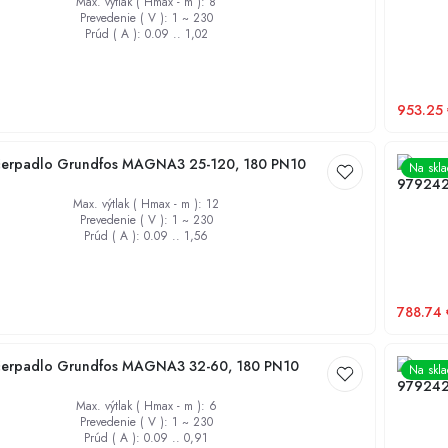
Max. výtlak ( Hmax - m )
:
8
Prevedenie ( V )
:
1 ~ 230
Prúd ( A )
:
0.09 .. 1,02
953.25
erpadlo Grundfos MAGNA3 25-120, 180 PN10
Obehov
Na skl
97924
Max. výtlak ( Hmax - m )
:
12
Prevedenie ( V )
:
1 ~ 230
Prúd ( A )
:
0.09 .. 1,56
788.74
erpadlo Grundfos MAGNA3 32-60, 180 PN10
Obehov
Na skl
97924
Max. výtlak ( Hmax - m )
:
6
Prevedenie ( V )
:
1 ~ 230
Prúd ( A )
:
0.09 .. 0,91