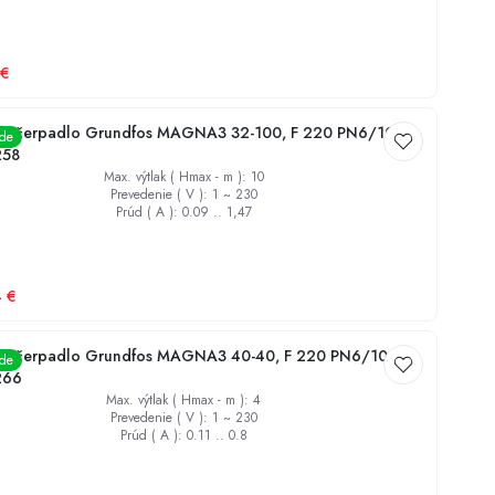
€
é čerpadlo Grundfos MAGNA3 32-100, F 220 PN6/10
ade
258
Max. výtlak ( Hmax - m )
:
10
Prevedenie ( V )
:
1 ~ 230
Prúd ( A )
:
0.09 .. 1,47
4
€
é čerpadlo Grundfos MAGNA3 40-40, F 220 PN6/10
ade
266
Max. výtlak ( Hmax - m )
:
4
Prevedenie ( V )
:
1 ~ 230
Prúd ( A )
:
0.11 .. 0.8