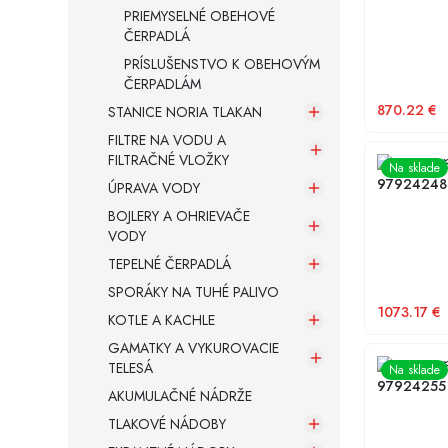
PRIEMYSELNÉ OBEHOVÉ
ČERPADLÁ
PRÍSLUŠENSTVO K OBEHOVÝM
ČERPADLÁM
870.22
€
STANICE NORIA TLAKAN
FILTRE NA VODU A
FILTRAČNÉ VLOŽKY
Obehové č
Na sklade
97924248
ÚPRAVA VODY
BOJLERY A OHRIEVAČE
VODY
TEPELNÉ ČERPADLÁ
SPORÁKY NA TUHÉ PALIVO
1073.17
€
KOTLE A KACHLE
GAMATKY A VYKUROVACIE
Obehové č
TELESÁ
Na sklade
97924255
AKUMULAČNÉ NÁDRŽE
TLAKOVÉ NÁDOBY