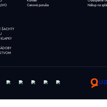
VO
Kontakt
Odstúpenie o
LIVO
Cenová ponuka
Nákup na splá
E ŠACHTY
U
 KLAPKY
NÁDOBY
NSTVOM