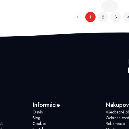
1
2
3
Informácie
Nakupov
O nás
Všeobecné o
Blog
Ochrana osob
AN
Cookies
Reklamácie