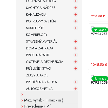
EXPANZNÉ NÁDOBY
ŠACHTY A NÁDRŽE
KANALIZÁCIA
925.58
€
POTRUBNÝ SYSTÉM
SUŠIČE RÚK
Obehové č
Na sklade
97924257
KOMPRESORY
STAVEBNÝ MATERIÁL
DOM A ZÁHRADA
PROFI NÁRADIE
ČISTENIE A DEZINFEKCIA
1045.50
€
PRÍSLUŠENSTVO
ZĽAVY A AKCIE
Obehové č
Na sklade
PREDĹŽENÁ ZÁRUKA
97924259
AUTOKOZMETIKA
Max. výtlak ( Hmax - m )
Prevedenie ( V )