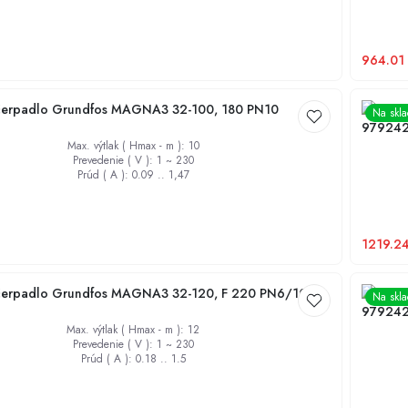
964.01
erpadlo Grundfos MAGNA3 32-100, 180 PN10
Obehov
Na skl
97924
Max. výtlak ( Hmax - m )
:
10
Prevedenie ( V )
:
1 ~ 230
Prúd ( A )
:
0.09 .. 1,47
1219.2
erpadlo Grundfos MAGNA3 32-120, F 220 PN6/10
Obehov
Na skl
97924
Max. výtlak ( Hmax - m )
:
12
Prevedenie ( V )
:
1 ~ 230
Prúd ( A )
:
0.18 .. 1.5