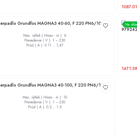
1087.01
erpadlo Grundfos MAGNA3 40-60, F 220 PN6/10
Obehov
Na skl
97924
Max. výtlak ( Hmax - m )
:
6
Prevedenie ( V )
:
1 ~ 230
Prúd ( A )
:
0.11 .. 1,47
1471.3
erpadlo Grundfos MAGNA3 40-100, F 220 PN6/10
Max. výtlak ( Hmax - m )
:
10
Prevedenie ( V )
:
1 ~ 230
Prúd ( A )
:
0.2 .. 1.5