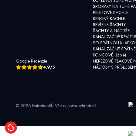
KOTLE NA TUHÉ PALI
SPORÁKY NA TUHÉ PA
PELETOVÉ KACHLE
KRBOVÉ KACHLE
REVÍZNE ŠACHTY
ŠACHTY A NÁDRŽE
KANALIZAČNÉ REVÍZN
SO SPÄTNOU KLAPKO
KANALIZAČNÉ SPÄTNÉ
KONCOVÉ (žabie)
Google Recenzie
NEREZOVÉ TLAKOVÉ 
4.9/
5
NÁDOBY S PRÍSLUŠE
© 2026 IvatoshopSk. Všetky práva vyhradené.