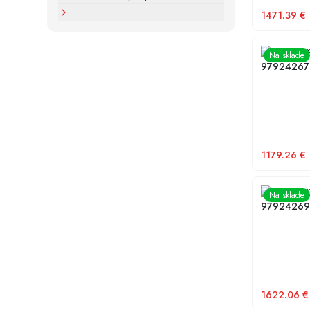
1471.39
€
Obehové č
Na sklade
97924267
1179.26
€
Obehové č
Na sklade
97924269
1622.06
€