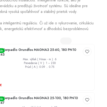
duchou inštaláciou. Inteligentné funkcie, ako je
revádzku a predlžujú životnosť systému. Sú ideálne pre
ná vysoká spoľahlivosť a stabilný prietok vody.
Dezinfekcia studní
nteligentnú reguláciu. Či už ide o vykurovanie, cirkuláciu
etok, energetickú efektívnosť a dlhodobú bezproblémovú
é čerpadlo Grundfos MAGNA3 25-60, 180 PN10
ade
245
Max. výtlak ( Hmax - m )
:
6
Prevedenie ( V )
:
1 ~ 230
Prúd ( A )
:
0.09 .. 0.75
€
é čerpadlo Grundfos MAGNA3 25-100, 180 PN10
ade
247