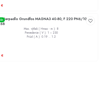
€
é čerpadlo Grundfos MAGNA3 40-80, F 220 PN6/10
ade
268
Max. výtlak ( Hmax - m )
:
8
Prevedenie ( V )
:
1 ~ 230
Prúd ( A )
:
0.19 .. 1.2
9
€