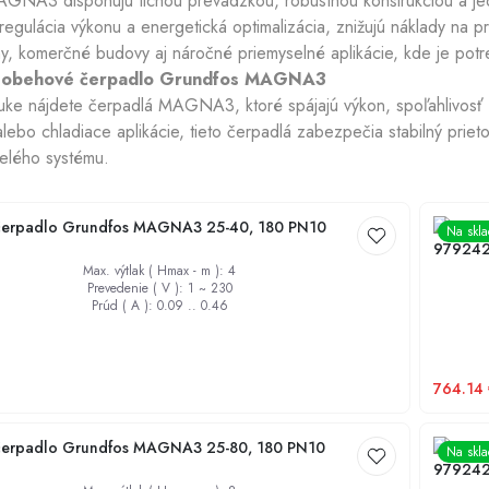
GNA3 disponujú tichou prevádzkou, robustnou konštrukciou a jedno
regulácia výkonu a energetická optimalizácia, znižujú náklady na p
, komerčné budovy aj náročné priemyselné aplikácie, kde je potreb
Chladiace plášte
i obehové čerpadlo Grundfos MAGNA3
ke nájdete čerpadlá MAGNA3, ktoré spájajú výkon, spoľahlivosť a i
alebo chladiace aplikácie, tieto čerpadlá zabezpečia stabilný pri
elého systému.
erpadlo Grundfos MAGNA3 25-40, 180 PN10
Obehov
Na skl
97924
Max. výtlak ( Hmax - m )
:
4
Prevedenie ( V )
:
1 ~ 230
Prúd ( A )
:
0.09 .. 0.46
764.14
erpadlo Grundfos MAGNA3 25-80, 180 PN10
Obehov
Na skl
97924