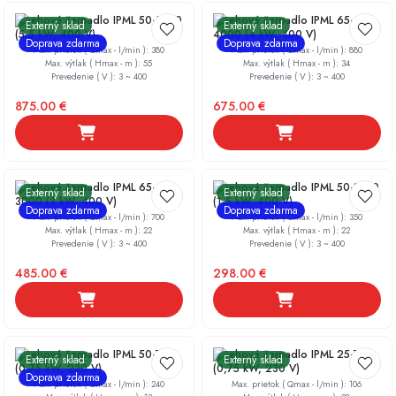
Obehové čerpadlo IPML 50-5500
Obehové čerpadlo IPML 65-
Externý sklad
Externý sklad
(5,5 kW, 400 V)
4000 (4 kW, 400 V)
Doprava zdarma
Doprava zdarma
Max. prietok ( Qmax - l/min )
:
380
Max. prietok ( Qmax - l/min )
:
880
Max. výtlak ( Hmax - m )
:
55
Max. výtlak ( Hmax - m )
:
34
Prevedenie ( V )
:
3 ~ 400
Prevedenie ( V )
:
3 ~ 400
875.00
€
675.00
€
Obehové čerpadlo IPML 65-
Obehové čerpadlo IPML 50-1500
Externý sklad
Externý sklad
3000 (3 kW, 400 V)
(1,5 kW, 400 V)
Doprava zdarma
Doprava zdarma
Max. prietok ( Qmax - l/min )
:
700
Max. prietok ( Qmax - l/min )
:
350
Max. výtlak ( Hmax - m )
:
22
Max. výtlak ( Hmax - m )
:
22
Prevedenie ( V )
:
3 ~ 400
Prevedenie ( V )
:
3 ~ 400
485.00
€
298.00
€
Obehové čerpadlo IPML 50-750
Obehové čerpadlo IPML 25-750
Externý sklad
Externý sklad
(0,75 kW, 230 V)
(0,75 kW, 230 V)
Doprava zdarma
Max. prietok ( Qmax - l/min )
:
240
Max. prietok ( Qmax - l/min )
:
106