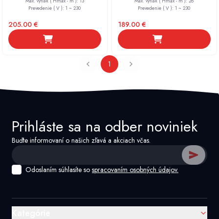
Max. výtlak ( Hmax - m )
:
13
Max. výtlak ( Hmax - m )
:
28
Prevedenie ( V )
:
1 ~ 230
Prevedenie ( V )
:
1 ~ 230
205.00
€
189.00
€
1
Prihláste sa na odber noviniek
Buďte informovaní o našich zľavá a akciach včas.
Odoslaním súhlasíte so
spracovaním osobných údajov.
Kategórie