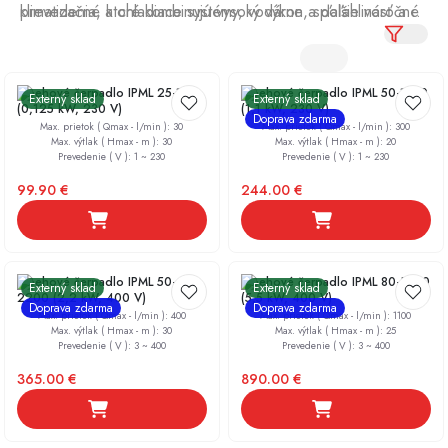
klimatizačné a chladiace systémy, vodárne a ďalšie náročné
prevedenia, ktoré kombinujú vysoký výkon, spoľahlivosť a
prevádzky.
energetickú efektívnosť. Či už ide o veľké priemyselné
systémy alebo špecializované procesy, tieto čerpadlá
zabezpečia stabilný prietok, bezpečnú prevádzku a
Obehové čerpadlo IPML 25-125
Obehové čerpadlo IPML 50-1100
Externý sklad
Externý sklad
dlhodobú životnosť celého systému.
(0,125 kW, 230 V)
(1,1 kW, 230 V)
Doprava zdarma
Max. prietok ( Qmax - l/min )
:
30
Max. prietok ( Qmax - l/min )
:
300
Max. výtlak ( Hmax - m )
:
30
Max. výtlak ( Hmax - m )
:
20
Prevedenie ( V )
:
1 ~ 230
Prevedenie ( V )
:
1 ~ 230
99.90
€
244.00
€
Obehové čerpadlo IPML 50-
Obehové čerpadlo IPML 80-5500
Externý sklad
Externý sklad
2200 (2,2 kW, 400 V)
(5,5 kW, 400 V)
Doprava zdarma
Doprava zdarma
Max. prietok ( Qmax - l/min )
:
400
Max. prietok ( Qmax - l/min )
:
1100
Max. výtlak ( Hmax - m )
:
30
Max. výtlak ( Hmax - m )
:
25
Prevedenie ( V )
:
3 ~ 400
Prevedenie ( V )
:
3 ~ 400
365.00
€
890.00
€