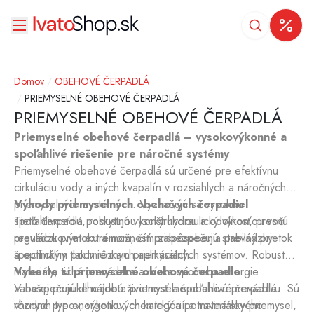
Domov
/
OBEHOVÉ ČERPADLÁ
/
PRIEMYSELNÉ OBEHOVÉ ČERPADLÁ
PRIEMYSELNÉ OBEHOVÉ ČERPADLÁ
Priemyselné obehové čerpadlá – vysokovýkonné a
spoľahlivé riešenie pre náročné systémy
Priemyselné obehové čerpadlá sú určené pre efektívnu
cirkuláciu vody a iných kvapalín v rozsiahlych a náročných
priemyselných systémoch. Vyznačujú sa vysokou
Výhody priemyselných obehových čerpadiel
spoľahlivosťou, robustnou konštrukciou a odolnosťou voči
Tieto čerpadlá poskytujú vysoký hydraulický výkon, presnú
prevádzkovým extrémom, čím zabezpečujú stabilný prietok
reguláciu prietoku a možnosť prispôsobenia prevádzky
a optimálny tlak v rôznych aplikáciách.
špecifickým podmienkam priemyselných systémov. Robustné
materiály, tichá prevádzka a nízka spotreba energie
Vyberte si priemyselné obehové čerpadlo
zabezpečujú dlhodobú životnosť a spoľahlivú prevádzku. Sú
V našej ponuke nájdete priemyselné obehové čerpadlá
vhodné pre energetiku, chemický a potravinársky priemysel,
rôznych typov, výkonových kategórií a materiálového