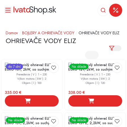
Domov
/
BOJLERY A OHRIEVAČE VODY
/
OHRIEVAČE VODY ELIZ
OHRIEVAČE VODY ELIZ
Elektrický zvislý ohrievač ELIZ
Elektrický zvislý ohrievač ELIZ
do 7 dní
Na sklade
EURO 101, 2kW, so suchým
EURO 121, 2kW, so suchým
keramickým ohrievacím telesom
keramickým ohrievacím telesom
Prevedenie ( V )
:
1 ~ 230
Prevedenie ( V )
:
1 ~ 230
Výkon motora ( kW )
:
2
Výkon motora ( kW )
:
2
Objem ( l )
:
100
Objem ( l )
:
120
335.00
€
338.00
€
Elektrický zvislý ohrievač ELIZ
Elektrický zvislý ohrievač ELIZ
Na sklade
Na sklade
EURO 151, 2,2kW, so suchým
EURO 151 Z, 2,2kW, so suchým