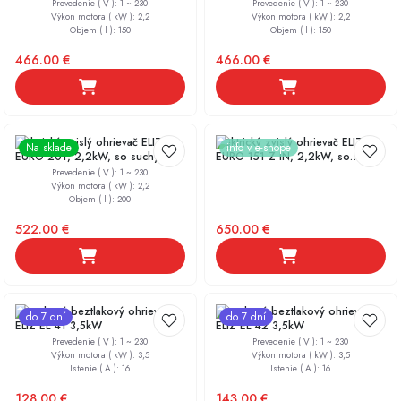
keramickým ohrievacím telesom
keramickým ohrievacím telesom
Prevedenie ( V )
:
1 ~ 230
Prevedenie ( V )
:
1 ~ 230
Výkon motora ( kW )
:
2,2
Výkon motora ( kW )
:
2,2
Objem ( l )
:
150
Objem ( l )
:
150
466.00
€
466.00
€
Elektrický zvislý ohrievač ELIZ
Elektrický zvislý ohrievač ELIZ
Na sklade
info v e-shope
EURO 201, 2,2kW, so suchým
EURO 151 Z IN, 2,2kW, so
keramickým ohrievacím telesom
suchým keramickým ohrievacím
Prevedenie ( V )
:
1 ~ 230
telesom, INTELIGENT
Výkon motora ( kW )
:
2,2
Objem ( l )
:
200
522.00
€
650.00
€
Prietokový beztlakový ohrievač
Prietokový beztlakový ohrievač
do 7 dní
do 7 dní
ELIZ EL 41 3,5kW
ELIZ EL 42 3,5kW
Prevedenie ( V )
:
1 ~ 230
Prevedenie ( V )
:
1 ~ 230
Výkon motora ( kW )
:
3,5
Výkon motora ( kW )
:
3,5
Istenie ( A )
:
16
Istenie ( A )
:
16
128.00
€
143.00
€