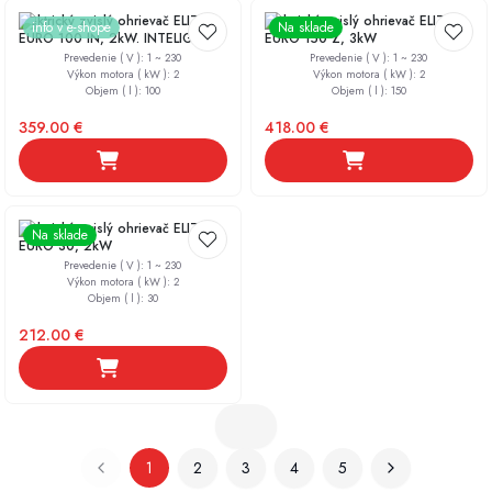
Elektrický zvislý ohrievač ELIZ
Elektrický zvislý ohrievač ELIZ
info v e-shope
Na sklade
EURO 100 IN, 2kW. INTELIGENT
EURO 150 Z, 3kW
Prevedenie ( V )
:
1 ~ 230
Prevedenie ( V )
:
1 ~ 230
Výkon motora ( kW )
:
2
Výkon motora ( kW )
:
2
Objem ( l )
:
100
Objem ( l )
:
150
359.00
€
418.00
€
Elektrický zvislý ohrievač ELIZ
Na sklade
EURO 30, 2kW
Prevedenie ( V )
:
1 ~ 230
Výkon motora ( kW )
:
2
Objem ( l )
:
30
212.00
€
1
2
3
4
5