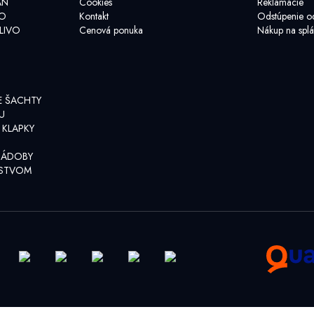
AN
Cookies
Reklamácie
VO
Kontakt
Odstúpenie o
LIVO
Cenová ponuka
Nákup na splá
E ŠACHTY
U
 KLAPKY
NÁDOBY
NSTVOM