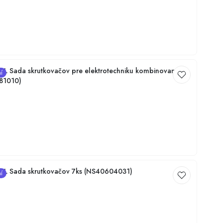
€
 Sada skrutkovačov pre elektrotechniku kombinovaná
í
81010)
NG TOOL Sada skrutkovačov 7ks (NS40604031)
í