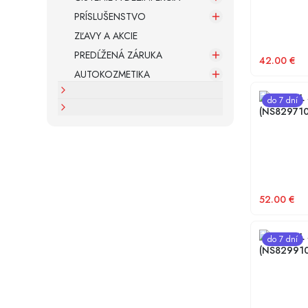
PRÍSLUŠENSTVO
ZĽAVY A AKCIE
PREDĹŽENÁ ZÁRUKA
42.00
€
AUTOKOZMETIKA
NG TOOL S
do 7 dní
(NS829710
52.00
€
NG TOOL S
do 7 dní
(NS82991