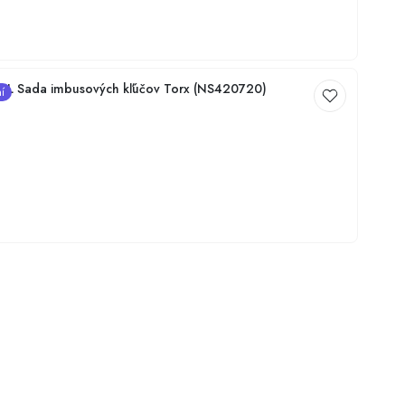
€
L Sada imbusových kľúčov Torx (NS420720)
í