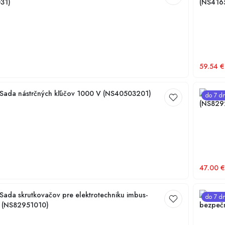
31)
(NS416
59.54
€
ada nástrčných kľúčov 1000 V (NS40503201)
NG TOOL
do 7 dn
(NS829
47.00
€
da skrutkovačov pre elektrotechniku imbus-
NG TOOL
do 7 dn
ý (NS82951010)
bezpeč