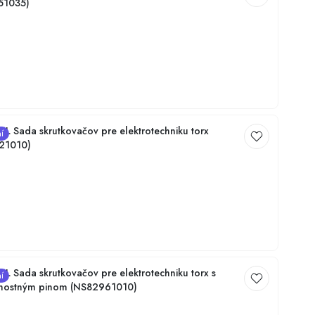
51035)
 Sada skrutkovačov pre elektrotechniku torx
í
21010)
 Sada skrutkovačov pre elektrotechniku torx s
í
nostným pinom (NS82961010)