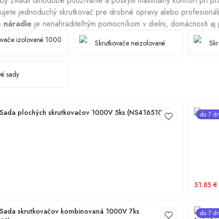
aby zvládli dlhodobé používanie a poskytli maximálny komfort pri pr
bujete jednoduchý skrutkovač pre drobné opravy alebo profesionál
 náradie
je nenahraditeľným pomocníkom v dielni, domácnosti aj 
Chladiace plášte
ovače izolované 1000
Skrutkovače neizolované
Skr
é sady
ada plochých skrutkovačov 1000V 5ks (NS41651002)
NG TOO
do 7 dn
51.85
€
ada skrutkovačov kombinovaná 1000V 7ks
NG TOO
do 7 dn