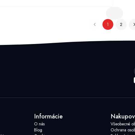
1
2
Informácie
Nakupov
O nás
Všeobecné o
Blog
Ochrana osob