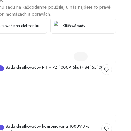
áci.
nu sadu na každodenné použitie, u nás nájdete to pravé.
pri montážach a opravách.
Dezinfekcia studní
utkovače na elektroniku
Kľúčové sady
L Sada skrutkovačov PH + PZ 1000V 6ks (NS41651005)
í
L Sada skrutkovačov kombinovaná 1000V 7ks
í