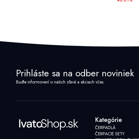
46.61
€
Prihláste sa na odber noviniek
Buďte informovaní o našich zľavá a akciach včas.
Kategórie
ČERPADLÁ
ČERPACIE SETY