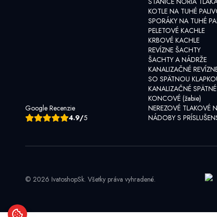
STANICE NORIA TLAK
KOTLE NA TUHÉ PALI
SPORÁKY NA TUHÉ PA
PELETOVÉ KACHLE
KRBOVÉ KACHLE
REVÍZNE ŠACHTY
ŠACHTY A NÁDRŽE
KANALIZAČNÉ REVÍZN
SO SPÄTNOU KLAPKO
KANALIZAČNÉ SPÄTNÉ
KONCOVÉ (žabie)
Google Recenzie
NEREZOVÉ TLAKOVÉ 
4.9/
5
NÁDOBY S PRÍSLUŠE
© 2026 IvatoshopSk. Všetky práva vyhradené.