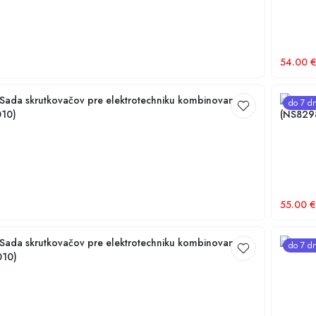
54.00
ada skrutkovačov pre elektrotechniku kombinovaná
NG TOOL
do 7 dn
10)
(NS829
55.00
€
ada skrutkovačov pre elektrotechniku kombinovaná
do 7 dn
010)