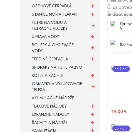
materiálov, 
OBEHOVÉ ČERPADLÁ
Či už potre
Šróbovacie
STANICE NORIA TLAKAN
Armatúry a spojovací materiál
FILTRE NA VODU A
Skrutk
V
FILTRAČNÉ VLOŽKY
Záložné zdroje
ÚPRAVA VODY
BOJLERY A OHRIEVAČE
Račňov
VODY
TEPELNÉ ČERPADLÁ
SPORÁKY NA TUHÉ PALIVO
NG TOOL S
do 7 dní
KOTLE A KACHLE
GAMATKY A VYKUROVACIE
TELESÁ
AKUMULAČNÉ NÁDRŽE
TLAKOVÉ NÁDOBY
44.00
€
EXPANZNÉ NÁDOBY
ŠACHTY A NÁDRŽE
NG TOOL S
do 7 dní
KANALIZÁCIA