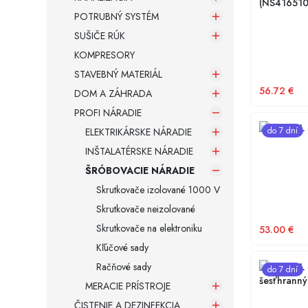
(NS416510
POTRUBNÝ SYSTÉM
SUŠIČE RÚK
KOMPRESORY
STAVEBNÝ MATERIÁL
56.72
€
DOM A ZÁHRADA
PROFI NÁRADIE
NG TOOL S
do 7 dní
ELEKTRIKÁRSKE NÁRADIE
INŠTALATÉRSKE NÁRADIE
ŠRÓBOVACIE NÁRADIE
Skrutkovače izolované 1000 V
Skrutkovače neizolované
Skrutkovače na elektroniku
53.00
€
Kľúčové sady
Račňové sady
NG TOOL Sa
do 7 dní
šesťhrann
MERACIE PRÍSTROJE
ČISTENIE A DEZINFEKCIA