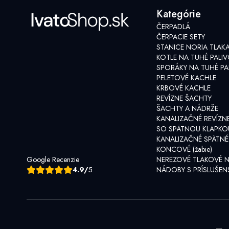
Kategórie
ČERPADLÁ
ČERPACIE SETY
STANICE NORIA TLAK
KOTLE NA TUHÉ PALI
SPORÁKY NA TUHÉ PA
PELETOVÉ KACHLE
KRBOVÉ KACHLE
REVÍZNE ŠACHTY
ŠACHTY A NÁDRŽE
KANALIZAČNÉ REVÍZN
SO SPÄTNOU KLAPKO
KANALIZAČNÉ SPÄTNÉ
KONCOVÉ (žabie)
Google Recenzie
NEREZOVÉ TLAKOVÉ 
4.9/
5
NÁDOBY S PRÍSLUŠE