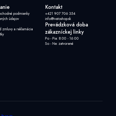
anie
Kontakt
bchodné podmienky
+421 907 706 354
ných údajov
info@ivatoshop.sk
Prevádzková doba
d zmluvy a reklamácia
zákazníckej linky
tky
Po - Pia: 8:00 - 16:00
So - Ne: zatvorené