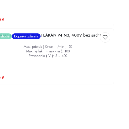
Dezinfekcia studní
0
€
ávacia stanica NORIA TLAKAN P4 N3, 400V bez šachty
e-shope
Doprava zdarma
Max. prietok ( Qmax - l/min )
:
55
Max. výtlak ( Hmax - m )
:
100
Prevedenie ( V )
:
3 ~ 400
0
€