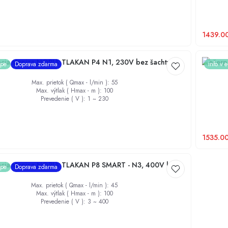
Chladiace plášte
1439.0
acia stanica NORIA TLAKAN P4 N1, 230V bez šachty
Prečerp
ope
Doprava zdarma
info v 
Max. prietok ( Qmax - l/min )
:
55
Max. výtlak ( Hmax - m )
:
100
Prevedenie ( V )
:
1 ~ 230
1535.0
acia stanica NORIA TLAKAN P8 SMART - N3, 400V bez
ope
Doprava zdarma
Max. prietok ( Qmax - l/min )
:
45
Max. výtlak ( Hmax - m )
:
100
Prevedenie ( V )
:
3 ~ 400