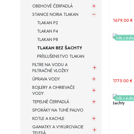
OBEHOVÉ ČERPADLÁ
STANICE NORIA TLAKAN
Armatúry a spojovací materiál
1679.00
€
TLAKAN P2
TLAKAN P4
Záložné zdroje
Prečerpáv
info v e-sh
TLAKAN P8
TLAKAN BEZ ŠACHTY
PRÍSLUŠENSTVO TLAKAN
FILTRE NA VODU A
FILTRAČNÉ VLOŽKY
ÚPRAVA VODY
1775.00
€
BOJLERY A OHRIEVAČE
VODY
Prečerpáv
info v e-sh
TEPELNÉ ČERPADLÁ
šachty
SPORÁKY NA TUHÉ PALIVO
KOTLE A KACHLE
GAMATKY A VYKUROVACIE
TELESÁ