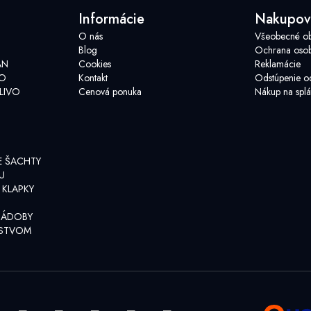
Informácie
Nakupov
O nás
Všeobecné o
Blog
Ochrana osob
AN
Cookies
Reklamácie
VO
Kontakt
Odstúpenie o
LIVO
Cenová ponuka
Nákup na splá
E ŠACHTY
U
 KLAPKY
NÁDOBY
NSTVOM