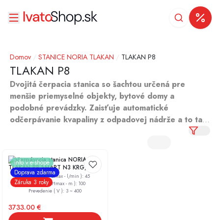
Domov
/
STANICE NORIA TLAKAN
/
TLAKAN P8
TLAKAN P8
Dvojitá čerpacia stanica so šachtou určená pre
menšie priemyselné objekty, bytové domy a
podobné prevádzky. Zaisťuje automatické
odčerpávanie kvapaliny z odpadovej nádrže a to tak,
že strieda čerpadlá v jednotlivých cykloch.
Prečerpávacia stanica NORIA
info v e-shope
TLAKAN P8 SMART N3 KRG,
Doprava zdarma
400V SMART, komplet so
Max. prietok ( Qmax - l/min )
:
45
Záruka 3 roky
šachtou
Max. výtlak ( Hmax - m )
:
100
Prevedenie ( V )
:
3 ~ 400
3733.00
€