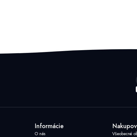
Informácie
Nakupov
O nás
Všeobecné o