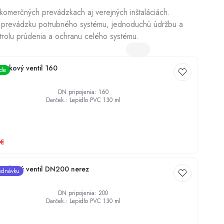
komerčných prevádzkach aj verejných inštaláciách.
prevádzku potrubného systému, jednoduchú údržbu a
Dezinfekcia studní
trolu prúdenia a ochranu celého systému.
átkový ventil 160
ade
DN pripojenia
:
160
Darček.
:
Lepidlo PVC 130 ml
€
átkový ventil DN200 nerez
ednávku
DN pripojenia
:
200
Darček.
:
Lepidlo PVC 130 ml