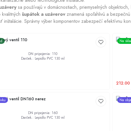
analizačné alebo technologické inštalácie.
uzávery
sa používajú v domácnostiach, priemyselných objektoch, 
o kvalitných
šupátok a uzáverov
znamená spoľahlivú a bezpečnú 
Chladiace plášte
sť inštalácie. Správny výber komponentov zabezpečí efektívnu kon
ový ventil 110
PVC Šup
ad
Na skl
DN pripojenia
:
110
Darček.
:
Lepidlo PVC 130 ml
212.00
ový ventil DN160 nerez
PVC Šup
ávku
Na obj
DN pripojenia
:
160
Darček.
:
Lepidlo PVC 130 ml