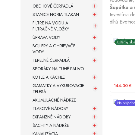
vodovodné, k
OBEHOVÉ ČERPADLÁ
Šupátka a 
Investícia d
STANICE NORIA TLAKAN
Armatúry a spojovací materiál
dlhú životno
FILTRE NA VODU A
FILTRAČNÉ VLOŽKY
Záložné zdroje
ÚPRAVA VODY
PVC Šupátk
Externý skl
BOJLERY A OHRIEVAČE
VODY
TEPELNÉ ČERPADLÁ
SPORÁKY NA TUHÉ PALIVO
KOTLE A KACHLE
GAMATKY A VYKUROVACIE
144.00
€
TELESÁ
AKUMULAČNÉ NÁDRŽE
PVC Šupátk
Na objedn
TLAKOVÉ NÁDOBY
EXPANZNÉ NÁDOBY
ŠACHTY A NÁDRŽE
KANALIZÁCIA