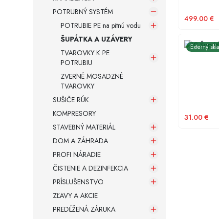
POTRUBNÝ SYSTÉM
499.00
€
POTRUBIE PE na pitnú vodu
ŠUPÁTKA A UZÁVERY
PVC Šupát
Externý skl
TVAROVKY K PE
POTRUBIU
ZVERNÉ MOSADZNÉ
TVAROVKY
SUŠIČE RÚK
KOMPRESORY
31.00
€
STAVEBNÝ MATERIÁL
DOM A ZÁHRADA
PROFI NÁRADIE
ČISTENIE A DEZINFEKCIA
PRÍSLUŠENSTVO
ZĽAVY A AKCIE
PREDĹŽENÁ ZÁRUKA