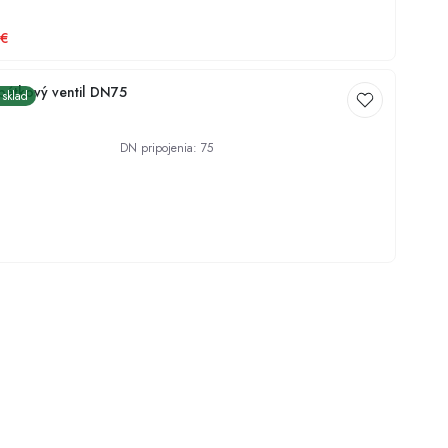
€
átkový ventil DN75
 sklad
DN pripojenia
:
75