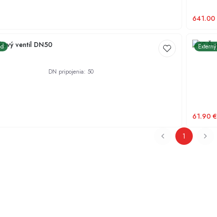
641.00
kový ventil DN50
PVC Šup
ad
Externý
DN pripojenia
:
50
61.90
€
1