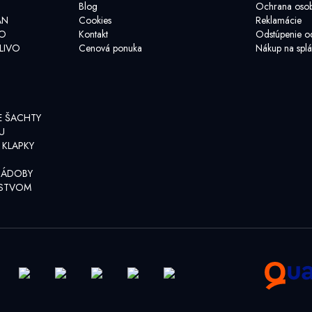
Blog
Ochrana osob
AN
Cookies
Reklamácie
VO
Kontakt
Odstúpenie o
LIVO
Cenová ponuka
Nákup na splá
E ŠACHTY
U
 KLAPKY
NÁDOBY
NSTVOM