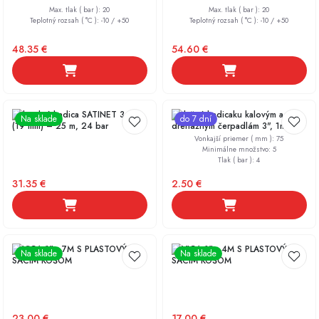
Max. tlak ( bar )
:
20
Max. tlak ( bar )
:
20
Teplotný rozsah ( °C )
:
-10 / +50
Teplotný rozsah ( °C )
:
-10 / +50
48.35
€
54.60
€
Záhradná hadica SATINET 3/4"
Výtlačná hadicaku kalovým a
Na sklade
do 7 dní
(19 mm) – 25 m, 24 bar
drenážnym čerpadlám 3", 1m
Vonkajší priemer ( mm )
:
75
Minimálne množstvo
:
5
Tlak ( bar )
:
4
31.35
€
2.50
€
SAVICA 1" - 7M S PLASTOVÝM
SAVICA 1" - 4M S PLASTOVÝM
Na sklade
Na sklade
SACÍM KOŠOM
SACÍM KOŠOM
23.00
€
17.00
€