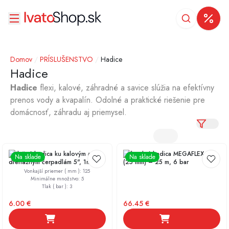
Domov
/
PRÍSLUŠENSTVO
/
Hadice
Hadice
Hadice
flexi, kalové, záhradné a savice slúžia na efektívny
prenos vody a kvapalín. Odolné a praktické riešenie pre
domácnosť, záhradu aj priemysel.
Výtlačná hadica ku kalovým a
Záhradná hadica MEGAFLEX 1"
Na sklade
Na sklade
drenážnym čerpadlám 5", 1m
(25 mm) – 25 m, 6 bar
Vonkajší priemer ( mm )
:
125
Minimálne množstvo
:
5
Tlak ( bar )
:
3
6.00
€
66.45
€