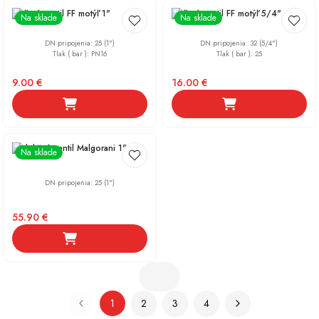
Guľový ventil FF motýľ 1"
Guľový ventil FF motýľ 5/4"
Na sklade
Na sklade
DN pripojenia
:
25 (1")
DN pripojenia
:
32 (5/4")
Tlak ( bar )
:
PN16
Tlak ( bar )
:
25
9.00
€
16.00
€
Redukčný ventil Malgorani 1"
Na sklade
DN pripojenia
:
25 (1")
55.90
€
1
2
3
4