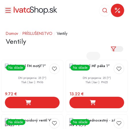
Domov
/
PRÍSLUŠENSTVO
/
Ventily
Ventily
Guľový ventil FM motýľ 1"
Guľový ventil MF páka 1"
Na sklade
Na sklade
DN pripojenia
:
25 (1")
DN pripojenia
:
25 (1")
Tlak ( bar )
:
PN16
Tlak ( bar )
:
PN25
9.72
€
13.22
€
Guľový solenoidový ventil VT
Meva ventil jednocestný - závit
Na sklade
Na sklade
DN25 - 1”
M9 x 0,75