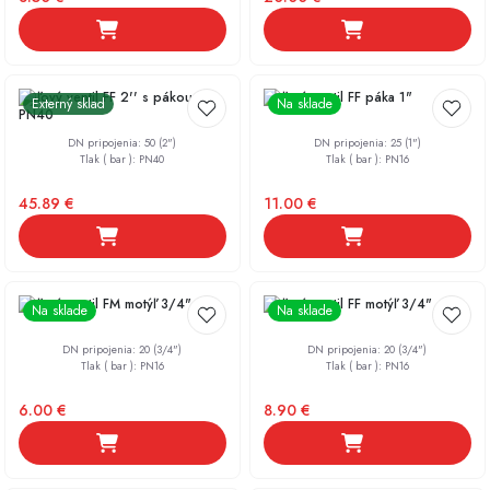
Guľový ventil FF 2'' s pákou
Guľový ventil FF páka 1"
Externý sklad
Na sklade
PN40
DN pripojenia
:
50 (2")
DN pripojenia
:
25 (1")
Tlak ( bar )
:
PN40
Tlak ( bar )
:
PN16
45.89
€
11.00
€
Guľový ventil FM motýľ 3/4"
Guľový ventil FF motýľ 3/4"
Na sklade
Na sklade
DN pripojenia
:
20 (3/4")
DN pripojenia
:
20 (3/4")
Tlak ( bar )
:
PN16
Tlak ( bar )
:
PN16
6.00
€
8.90
€