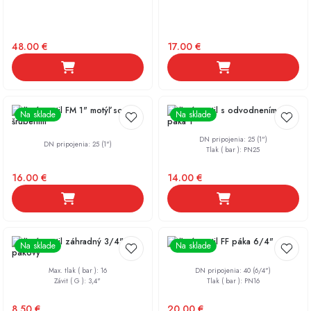
48.00
€
17.00
€
Guľový ventil FM 1" motýľ so
Guľový ventil s odvodnením FF
Na sklade
Na sklade
šrúbením
páka 1"
DN pripojenia
:
25 (1")
DN pripojenia
:
25 (1")
Tlak ( bar )
:
PN25
16.00
€
14.00
€
Guľový ventil záhradný 3/4",
Guľový ventil FF páka 6/4"
Na sklade
Na sklade
pákový
Max. tlak ( bar )
:
16
DN pripojenia
:
40 (6/4")
Závit ( G )
:
3,4"
Tlak ( bar )
:
PN16
8.50
€
20.00
€