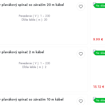
y plavákový spínač so závažím 20 m kábel
Univerz
Na skl
ČERPADLÁ PRÍSLUŠENSTVO
PRÍSLUŠENSTVO K OBEHOVÝM ČERPADLÁM
Narážacie hroty
Prevedenie ( V )
:
1 ~ 230
Dĺžka kábla ( m )
:
20
Chladiace plášte
9.99
€
y plavákový spínač 2 m kábel
Univerz
Na skl
Prevedenie ( V )
:
1 ~ 230
Dĺžka kábla ( m )
:
2
15.12
€
y plavákový spínač so závažím 10 m kábel
Univerz
Na skl