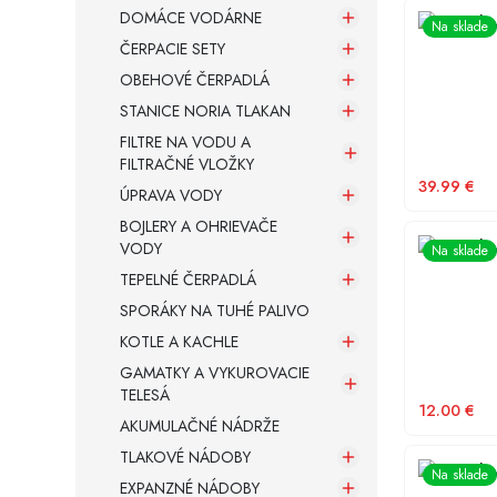
DOMÁCE VODÁRNE
Univerzáln
Na sklade
ČERPACIE SETY
FREKVENČNÉ MENIČE
PRIEMYSELNÉ OBEHOVÉ ČERPADLÁ
Sacie koše a spätné klapky
OBEHOVÉ ČERPADLÁ
STANICE NORIA TLAKAN
Armatúry a spojovací materiál
FILTRE NA VODU A
FILTRAČNÉ VLOŽKY
Záložné zdroje
39.99
€
ÚPRAVA VODY
BOJLERY A OHRIEVAČE
Univerzáln
VODY
Na sklade
TEPELNÉ ČERPADLÁ
SPORÁKY NA TUHÉ PALIVO
KOTLE A KACHLE
GAMATKY A VYKUROVACIE
TELESÁ
12.00
€
AKUMULAČNÉ NÁDRŽE
TLAKOVÉ NÁDOBY
Univerzáln
Na sklade
EXPANZNÉ NÁDOBY