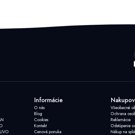
Informácie
Nakupov
O nás
Všeobecné o
Blog
Ochrana osob
AN
Cookies
Reklamácie
VO
Kontakt
Odstúpenie o
LIVO
Cenová ponuka
Nákup na splá