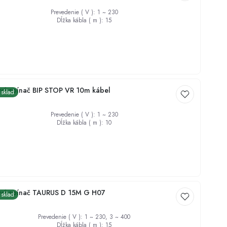
Prevedenie ( V )
:
1 ~ 230
Dĺžka kábla ( m )
:
15
€
vý spínač BIP STOP VR 10m kábel
 sklad
Prevedenie ( V )
:
1 ~ 230
Dĺžka kábla ( m )
:
10
ový spínač TAURUS D 15M G H07
 sklad
Prevedenie ( V )
:
1 ~ 230, 3 ~ 400
Dĺžka kábla ( m )
:
15