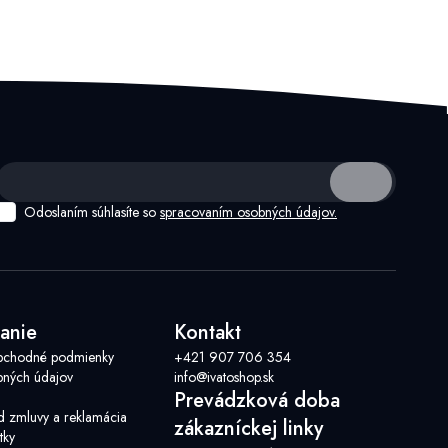
Odoslaním súhlasíte so
spracovaním osobných údajov.
anie
Kontakt
bchodné podmienky
+421 907 706 354
ných údajov
info@ivatoshop.sk
Prevádzková doba
d zmluvy a reklamácia
zákazníckej linky
tky