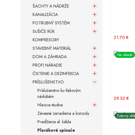
ŠACHTY A NÁDRŽE
KANALIZÁCIA
POTRUBNÝ SYSTÉM
SUŠIČE RÚK
21.70
€
KOMPRESORY
STAVEBNÝ MATERIÁL
Napúšťací 
Na sklade
DOM A ZÁHRADA
PROFI NÁRADIE
ČISTENIE A DEZINFEKCIA
PRÍSLUŠENSTVO
Príslušenstvo ku tlakovým
nádobám
29.32
€
Hlavice studne
Závesné zariadenia a konzoly
Plavákový
Externý skl
Predĺženie el. kábla
Plavákové spínače