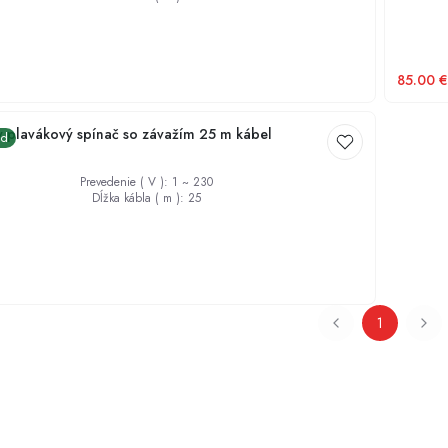
85.00
€
y plavákový spínač so závažím 25 m kábel
ad
Prevedenie ( V )
:
1 ~ 230
Dĺžka kábla ( m )
:
25
1