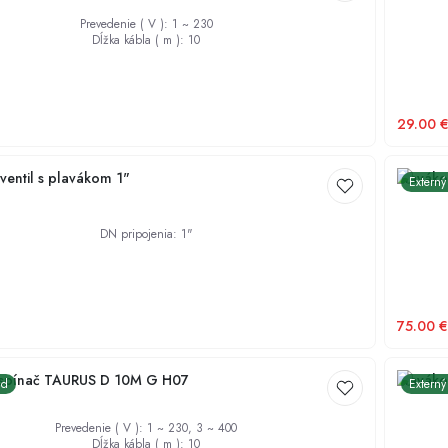
Prevedenie ( V )
:
1 ~ 230
Dĺžka kábla ( m )
:
10
29.00
ventil s plavákom 1"
Plaváko
Externý
DN pripojenia
:
1"
75.00
€
 spínač TAURUS D 10M G H07
Plavák
ad
Externý
Prevedenie ( V )
:
1 ~ 230, 3 ~ 400
Dĺžka kábla ( m )
:
10