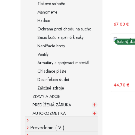
Tlakové spínače
Manometre
Hadice
67.00
€
Ochrana proti chodu na sucho
Sacie koše a spätné klapky
Univerzáln
Externý skl
Narážacie hroty
Ventily
Armatúry a spojovací materiál
Chladiace plášte
Dezinfekcia studní
44.70
€
Záložné zdroje
ZĽAVY A AKCIE
PREDĹŽENÁ ZÁRUKA
AUTOKOZMETIKA
Prevedenie ( V )