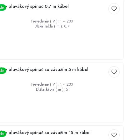
álny plavákový spínač 0,7 m kábel
ade
MOTORY A HYDRAULIKY
Ventily
Prevedenie ( V )
:
1 ~ 230
Dĺžka kábla ( m )
:
0,7
Dezinfekcia studní
álny plavákový spínač so závažím 5 m kábel
ade
Prevedenie ( V )
:
1 ~ 230
Dĺžka kábla ( m )
:
5
álny plavákový spínač so závažím 15 m kábel
ade