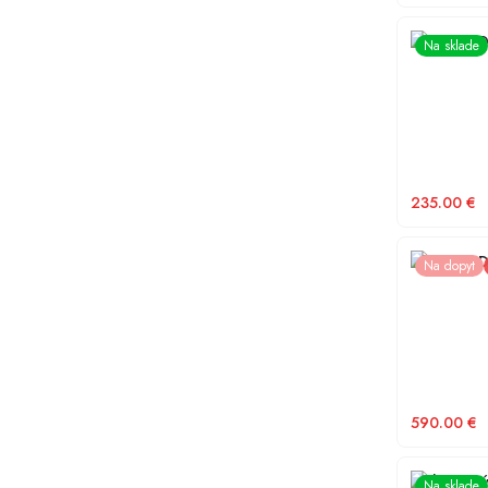
ARCHIMEDE
Na sklade
235.00
€
ARCHIMEDE
Na dopyt
590.00
€
Frekvenčn
Na sklade