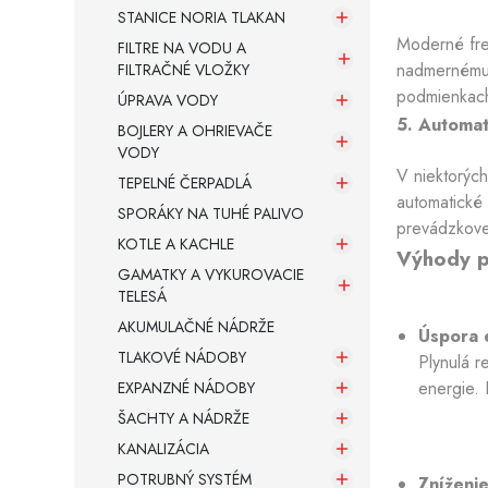
STANICE NORIA TLAKAN
Moderné fre
FILTRE NA VODU A
nadmernému 
FILTRAČNÉ VLOŽKY
podmienkach,
ÚPRAVA VODY
5. Automat
BOJLERY A OHRIEVAČE
VODY
V niektorýc
TEPELNÉ ČERPADLÁ
automatické
SPORÁKY NA TUHÉ PALIVO
prevádzkovej
KOTLE A KACHLE
Výhody p
GAMATKY A VYKUROVACIE
TELESÁ
AKUMULAČNÉ NÁDRŽE
Úspora 
TLAKOVÉ NÁDOBY
Plynulá r
energie. 
EXPANZNÉ NÁDOBY
ŠACHTY A NÁDRŽE
KANALIZÁCIA
POTRUBNÝ SYSTÉM
Zníženie