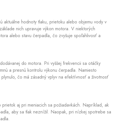
Dezinfekcia studní
ú aktuálne hodnoty tlaku, prietoku alebo objemu vody v
 základe nich upravuje výkon motora. V niektorých
ora alebo stavu čerpadla, čo zvyšuje spoľahlivosť a
dodávanej do motora. Pri vyššej frekvencii sa otáčky
 jemnú a presnú kontrolu výkonu čerpadla. Namiesto
 plynulo, čo má zásadný vplyv na efektívnosť a životnosť
o prietok aj pri meniacich sa požiadavkách. Napríklad, ak
adla, aby sa tlak neznížil. Naopak, pri nízkej spotrebe sa
adla.