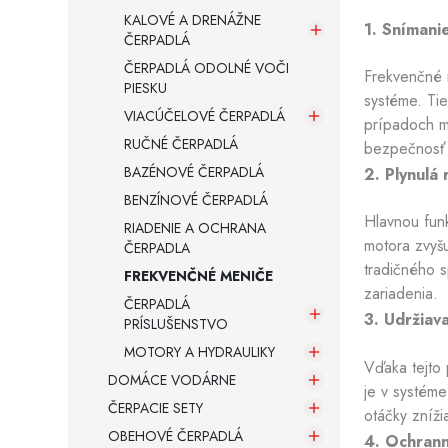
KALOVÉ A DRENÁŽNE
1. Snímani
ČERPADLÁ
Armatúry a spojovací materiál
ČERPADLÁ ODOLNÉ VOČI
Frekvenčné m
PIESKU
systéme. Tie
Záložné zdroje
VIACÚČELOVÉ ČERPADLÁ
prípadoch mô
RUČNÉ ČERPADLÁ
bezpečnosť 
BAZÉNOVÉ ČERPADLÁ
2. Plynulá
BENZÍNOVÉ ČERPADLÁ
Hlavnou funk
RIADENIE A OCHRANA
motora zvyšu
ČERPADLA
tradičného s
FREKVENČNÉ MENIČE
zariadenia.
ČERPADLÁ
3. Udržiava
PRÍSLUŠENSTVO
MOTORY A HYDRAULIKY
Vďaka tejto 
DOMÁCE VODÁRNE
je v systéme
ČERPACIE SETY
otáčky zníži
OBEHOVÉ ČERPADLÁ
4. Ochrann