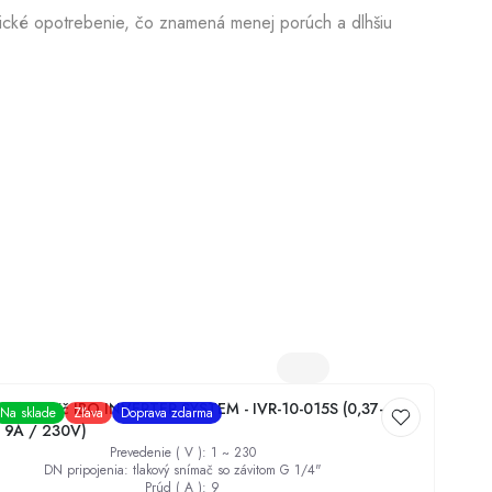
nické opotrebenie, čo znamená menej porúch a dlhšiu
čný menič IBO INVERTER SYSTEM - IVR-10-015S (0,37-
Na sklade
Zľava
Doprava zdarma
 9A / 230V)
Prevedenie ( V )
:
1 ~ 230
DN pripojenia
:
tlakový snímač so závitom G 1/4"
Prúd ( A )
:
9