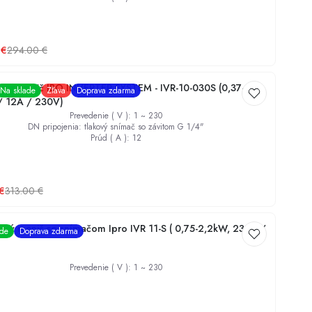
€
294.00
€
čný menič IBO INVERTER SYSTEM - IVR-10-030S (0,37-
Na sklade
Zľava
Doprava zdarma
/ 12A / 230V)
Prevedenie ( V )
:
1 ~ 230
DN pripojenia
:
tlakový snímač so závitom G 1/4"
Prúd ( A )
:
12
€
313.00
€
čný menič so snímačom Ipro IVR 11-S ( 0,75-2,2kW, 230V /
ade
Doprava zdarma
Prevedenie ( V )
:
1 ~ 230