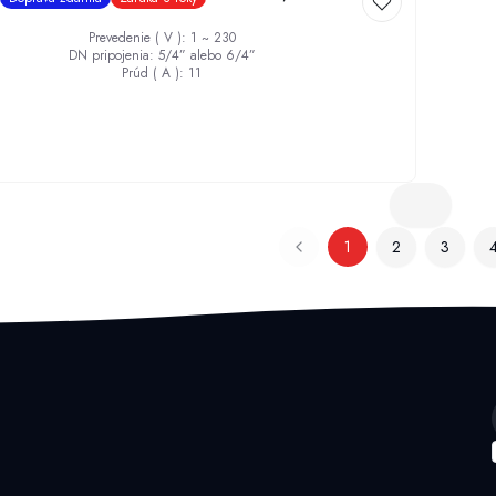
Prevedenie ( V )
:
1 ~ 230
DN pripojenia
:
5/4” alebo 6/4”
Prúd ( A )
:
11
1
2
3