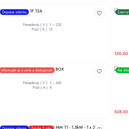
 SINUS FILTER 1F 12A
Snímač 
Doprava zdarma
Externý
Prevedenie ( V )
:
1 ~ 230
Prúd ( A )
:
12
120.00
 SINUS FILTER 3F SOF-T08A BOX
Frekve
Informujte sa o cene a dostupnosti
Na skl
Prevedenie ( V )
:
3 ~ 400
Prúd ( A )
:
8
528.00
ý menič PRESSCONTROL EVO MM 11 - 1,5kW - 1 x 230V
Doprava zdarma
Záruka 3 roky