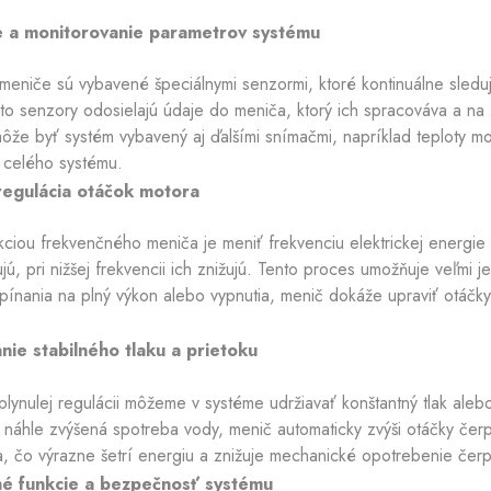
e a monitorovanie parametrov systému
Chladiace plášte
eniče sú vybavené špeciálnymi senzormi, ktoré kontinuálne sleduj
to senzory odosielajú údaje do meniča, ktorý ich spracováva a na
že byť systém vybavený aj ďalšími snímačmi, napríklad teploty mot
celého systému.
 regulácia otáčok motora
ciou frekvenčného meniča je meniť frekvenciu elektrickej energie 
jú, pri nižšej frekvencii ich znižujú. Tento proces umožňuje veľmi
pínania na plný výkon alebo vypnutia, menič dokáže upraviť otáčky
nie stabilného tlaku a prietoku
plynulej regulácii môžeme v systéme udržiavať konštantný tlak aleb
 náhle zvýšená spotreba vody, menič automaticky zvýši otáčky čerp
a, čo výrazne šetrí energiu a znižuje mechanické opotrebenie čerp
é funkcie a bezpečnosť systému