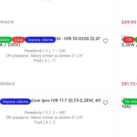
99.00
€
249.90
 menič IBO INVERTER SYSTEM - IVR-10-020S (0,37-
Frekven
sklade
Zľava
Doprava zdarma
-
10
%
1A / 230V)
2,2kW 
Prevedenie ( V )
:
1 ~ 230
DN pripojenia
:
tlakový snímač so závitom G 1/4"
Prúd ( A )
:
11
09.00
€
281.70
 menič so snímačom Ipro IVR 11-T (0,75-2,2kW, 400V /
Frekven
Doprava zdarma
Na skl
10A)
Prevedenie ( V )
:
3 ~ 400
DN pripojenia
:
tlakový snímač so závitom G 1/4"
Prúd ( A )
:
5