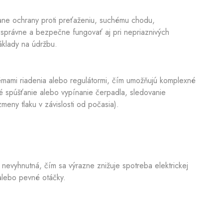
ne ochrany proti preťaženiu, suchému chodu,
správne a bezpečne fungovať aj pri nepriaznivých
áklady na údržbu.
émami riadenia alebo regulátormi, čím umožňujú komplexné
é spúšťanie alebo vypínanie čerpadla, sledovanie
meny tlaku v závislosti od počasia).
 nevyhnutná, čím sa výrazne znižuje spotreba elektrickej
 alebo pevné otáčky.