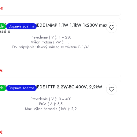
€
nčný menič ARCHIMEDE IMMP 1.1W 1,1kW 1x230V max. 9A
ade
Doprava zdarma
padlo
Prevedenie ( V )
:
1 ~ 230
Výkon motora ( kW )
:
1,1
DN pripojenia
:
tlakový snímač so závitom G 1/4"
€
nčný menič ARCHIMEDE ITTP 2,2W-BC 400V, 2,2kW
ade
Doprava zdarma
Prevedenie ( V )
:
3 ~ 400
Prúd ( A )
:
5,5
Max. výkon čerpadla ( kW )
:
2,2
€