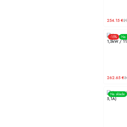
254.15
€
2
Frekvenčný
-
15
%
Na 
1,5kW / 1
262.65
€
3
Frekvenčný
Na sklade
5,1A)