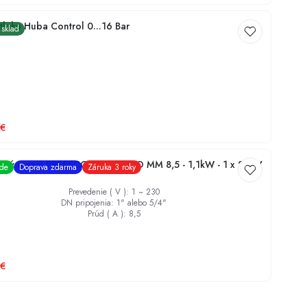
tlaku Huba Control 0...16 Bar
 sklad
€
nčný menič PRESSCONTROL EVO MM 8,5 - 1,1kW - 1 x 230V
ade
Doprava zdarma
Záruka 3 roky
Prevedenie ( V )
:
1 ~ 230
DN pripojenia
:
1" alebo 5/4"
Prúd ( A )
:
8,5
€