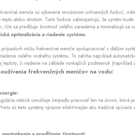
kvenčné meniče sú vybavené množstvom ochranných funkcií, vráta
teplu alebo skratom. Tieto funkcie zabezpečujú, že systém bude 
 čím sa predlžuje životnosť celého zariadenia a minimalizujú sa n
ická optimalizácia a riadenie systému
h prípadoch môžu frekvenčné meniče spolupracovať s ďalšími syst
 riadenie celého vodného systému. To zahŕňa napríklad automatick
 teploty, či riadenie na základe vonkajších podmienok (napríklad z
oužívania frekvenčných meničov na vodu:
energie:
egulácia otáčok umožňuje čerpadlu pracovať len na úrovni, ktorá je
Preto sú tieto systémy výrazne efektívnejšie ako tradičné spínače
 opotrebenia a predĺženie životnosti: