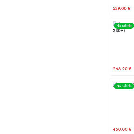
539.00
€
Frekvenčný
Na sklade
230V)
266.20
€
Frekvenčn
Na sklade
460.00
€