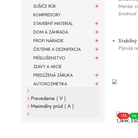
Menšie za
SUŠIČE RÚK
životnosť
KOMPRESORY
STAVEBNÝ MATERIÁL
DOM A ZÁHRADA
Stabilný
PROFI NÁRADIE
Plynulá r
ČISTENIE A DEZINFEKCIA
PRÍSLUŠENSTVO
ZĽAVY A AKCIE
PREDĹŽENÁ ZÁRUKA
AUTOKOZMETIKA
Prevedenie ( V )
Maximálny prúd ( A )
Frekvenčný 
-
15
%
Na 
1,5kW, 23