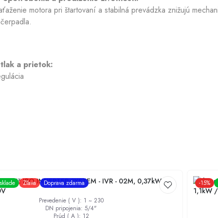
ťaženie motora pri štartovaní a stabilná prevádzka znižujú mecha
 čerpadla.
 tlak a prietok:
egulácia
menič IBO INVERTER SYSTEM - IVR - 02M, 0,37kW až
Frekven
sklade
Zľava
Doprava zdarma
-
15
%
0V
1,1kW /
Prevedenie ( V )
:
1 ~ 230
DN pripojenia
:
5/4"
Prúd ( A )
:
12